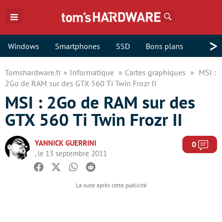
Rechercher
>
Windows
Smartphones
SSD
Bons plans
Tomshardware.fr
Informatique
Cartes graphiques
MSI :
2Go de RAM sur des GTX 560 Ti Twin Frozr II
MSI : 2Go de RAM sur des
GTX 560 Ti Twin Frozr II
YANNICK GUERRINI
Com
0
, le 13 septembre 2011
Facebook
Twitter
Whatsapp
Reddit