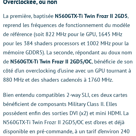
Overclockée, ou non
La première, baptisée
N560GTX-Ti Twin Frozr II 2GD5
,
reprend les fréquences de fonctionnement du modèle
de référence (soit 822 MHz pour le GPU, 1645 MHz
pour les 384 shaders processors et 1002 MHz pour la
mémoire GDDR5). La seconde, répondant au doux nom
de
N560GTX-Ti Twin Frozr II 2GD5/OC
, bénéficie de son
côté d’un overclocking d’usine avec un GPU tournant à
880 MHz et des shaders cadencés à 1760 MHz.
Bien entendu compatibles 2-way SLI, ces deux cartes
bénéficient de composants Military Class II. Elles
possèdent enfin des sorties DVI (x2) et mini HDMI. La
N560GTX-Ti Twin Frozr II 2GD5/OC est d’ores et déjà
disponible en pré-commande, à un tarif d’environ 240