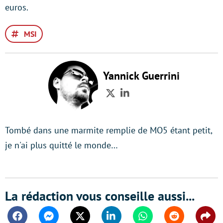
euros.
MSI
Yannick Guerrini
Twitter
LinkedIn
Tombé dans une marmite remplie de MO5 étant petit,
je n'ai plus quitté le monde…
La rédaction vous conseille aussi...
Facebook
Messenger
Twitter
Linkedin
Whatsapp
Reddit
Shar