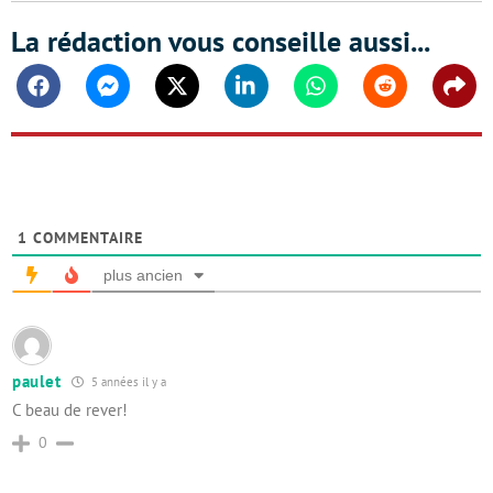
La rédaction vous conseille aussi...
Facebook
Messenger
Twitter
Linkedin
Whatsapp
Reddit
Shar
1
COMMENTAIRE
plus ancien
paulet
5 années il y a
C beau de rever!
0