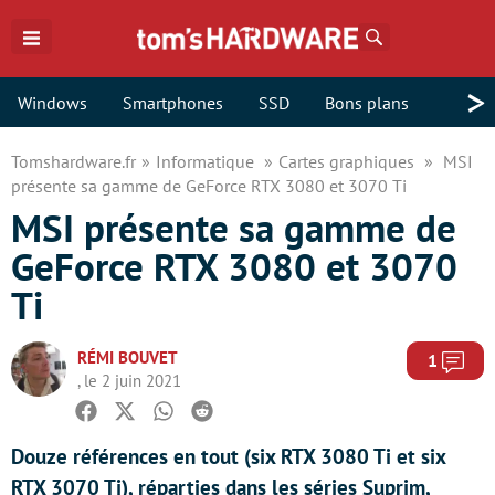
Rechercher
>
Windows
Smartphones
SSD
Bons plans
Tomshardware.fr
Informatique
Cartes graphiques
MSI
présente sa gamme de GeForce RTX 3080 et 3070 Ti
MSI présente sa gamme de
GeForce RTX 3080 et 3070
Ti
RÉMI BOUVET
Com
1
, le 2 juin 2021
Facebook
Twitter
Whatsapp
Reddit
Douze références en tout (six RTX 3080 Ti et six
RTX 3070 Ti), réparties dans les séries Suprim,