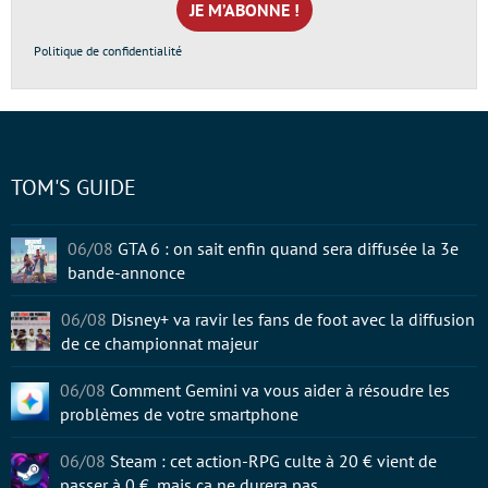
*
Politique de confidentialité
TOM'S GUIDE
06/08
GTA 6 : on sait enfin quand sera diffusée la 3e
bande-annonce
06/08
Disney+ va ravir les fans de foot avec la diffusion
de ce championnat majeur
06/08
Comment Gemini va vous aider à résoudre les
problèmes de votre smartphone
06/08
Steam : cet action-RPG culte à 20 € vient de
passer à 0 €, mais ça ne durera pas