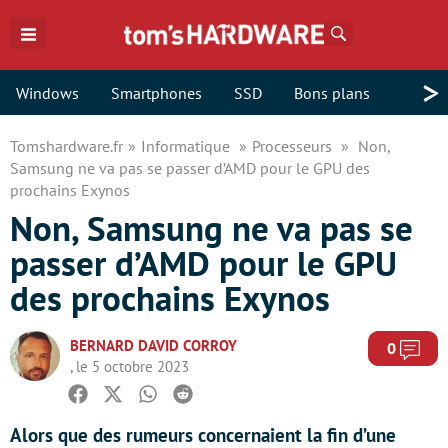
Rechercher
>
Windows
Smartphones
SSD
Bons plans
Tomshardware.fr
Informatique
Processeurs
Non,
Samsung ne va pas se passer d’AMD pour le GPU des
prochains Exynos
Non, Samsung ne va pas se
passer d’AMD pour le GPU
des prochains Exynos
BERNARD DAVID CORROY
Com
0
, le 5 octobre 2023
Facebook
Twitter
Whatsapp
Reddit
Alors que des rumeurs concernaient la fin d’une