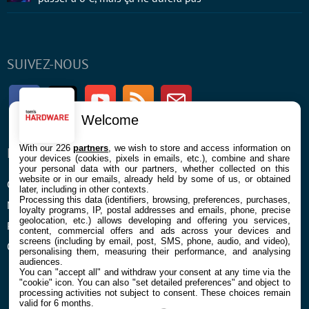
SUIVEZ-NOUS
Facebook
Twitter
Youtube
RSS
Newsletter
Welcome
With our 226
partners
, we wish to store and access information on
ENTREPRISE
À PROPOS
your devices (cookies, pixels in emails, etc.), combine and share
your personal data with our partners, whether collected on this
website or in our emails, already held by some of us, or obtained
Confidentialité et Cookies
Contact
later, including in other contexts.
Processing this data (identifiers, browsing, preferences, purchases,
Mentions légales et CGU
loyalty programs, IP, postal addresses and emails, phone, precise
geolocation, etc.) allows developing and offering you services,
Préférences Cookies
content, commercial offers and ads across your devices and
screens (including by email, post, SMS, phone, audio, and video),
Qui sommes nous
personalising them, measuring their performance, and analysing
audiences.
You can "accept all" and withdraw your consent at any time via the
"cookie" icon
. You can also "set detailed preferences" and object to
processing activities not subject to consent. These choices remain
valid for 6 months.