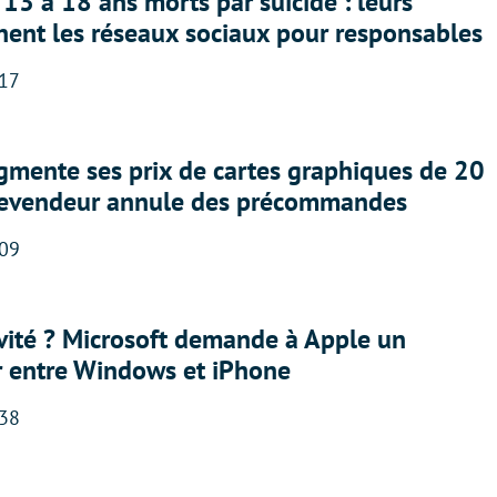
13 à 18 ans morts par suicide : leurs
nent les réseaux sociaux pour responsables
:17
gmente ses prix de cartes graphiques de 20
revendeur annule des précommandes
:09
sivité ? Microsoft demande à Apple un
r entre Windows et iPhone
:38