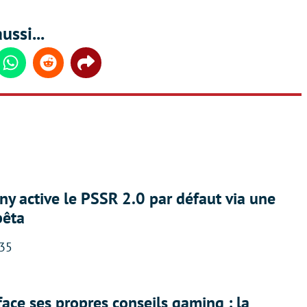
ussi...
din
Whatsapp
Reddit
Share
ny active le PSSR 2.0 par défaut via une
bêta
:35
face ses propres conseils gaming : la