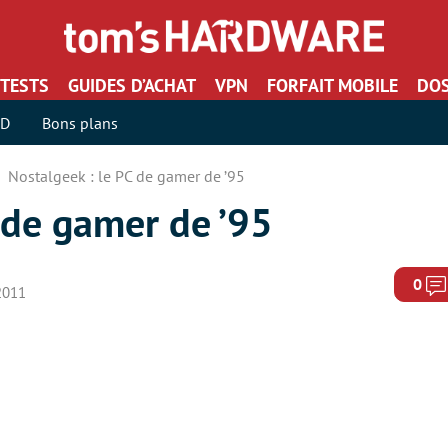
TESTS
GUIDES D’ACHAT
VPN
FORFAIT MOBILE
DOS
SD
Bons plans
Nostalgeek : le PC de gamer de ’95
 de gamer de ’95
0
2011