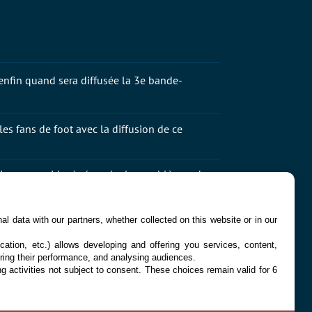
 enfin quand sera diffusée la 3e bande-
les fans de foot avec la diffusion de ce
va vous aider à résoudre les problèmes de
on-RPG culte à 20 € vient de passer à 0 €, mais
l data with our partners, whether collected on this website or in our
cation, etc.) allows developing and offering you services, content,
ring their performance, and analysing audiences.
g activities not subject to consent. These choices remain valid for 6