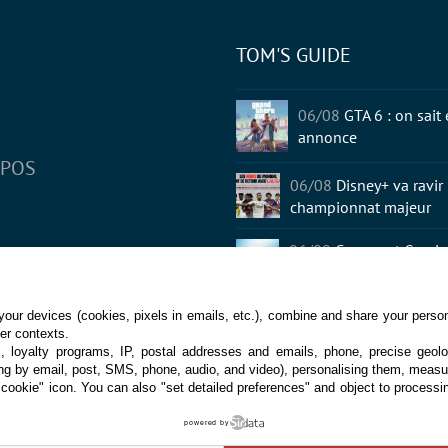
TOM'S GUIDE
tter
06/08
GTA 6 : on sait
annonce
OPOS
06/08
Disney+ va ravir 
championnat majeur
06/08
Comment Gemini 
votre smartphone
06/08
Steam : cet acti
our devices (cookies, pixels in emails, etc.), combine and share your persona
her contexts.
ça ne durera pas
s, loyalty programs, IP, postal addresses and emails, phone, precise geolo
ng by email, post, SMS, phone, audio, and video), personalising them, measu
"cookie" icon
. You can also "set detailed preferences" and object to processin
us droits réservés
powered by