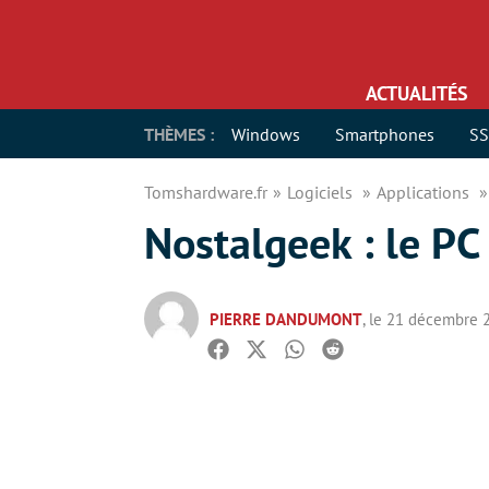
ACTUALITÉS
THÈMES :
Windows
Smartphones
S
Tomshardware.fr
Logiciels
Applications
Nostalgeek : le PC
PIERRE DANDUMONT
, le 21 décembre 
Facebook
Twitter
Whatsapp
Reddit