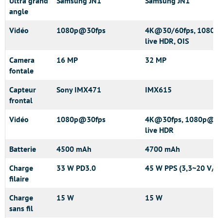
Ultra grand
Samsung JN1
Samsung JN1
angle
Vidéo
1080p@30fps
4K@30/60fps, 1080p
live HDR, OIS
Camera
16 MP
32 MP
fontale
Capteur
Sony IMX471
IMX615
frontal
Vidéo
1080p@30fps
4K@30fps, 1080p@30
live HDR
Batterie
4500 mAh
4700 mAh
Charge
33 W PD3.0
45 W PPS (3,3~20 V/2
filaire
Charge
15 W
15 W
sans fil