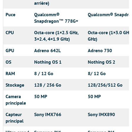
arrière)
Puce
Qualcomm®
Qualcomm® Snapdra
Snapdragon™ 778G+
CPU
Octa-core (1×2.5 GHz,
Octa-core (1×3.0 GHz
3×2.4, 4×1.9 GHz)
GHz)
GPU
Adreno 642L
Adreno 730
OS
Nothing OS 1
Nothing OS 2
RAM
8 / 12 Go
8/ 12 Go
Stockage
128 / 256 Go
128/256/512 Go
Camera
50 MP
50 MP
principale
Capteur
Sony IMX766
Sony IMX890
principal