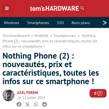
Rechercher
>
Windows
Smartphones
SSD
Bons plans
Tomshardware.fr
Mobilité
Smartphones
Nothing
Phone (2) : nouveautés, prix et caractéristiques, toutes les
infos sur ce smartphone !
Nothing Phone (2) :
nouveautés, prix et
caractéristiques, toutes les
infos sur ce smartphone !
AXEL PERRIN
Com
0
, le 12 juillet 2023
Facebook
Twitter
Whatsapp
Reddit