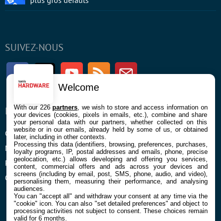
plus gros défauts
SUIVEZ-NOUS
Facebook
Twitter
Youtube
RSS
Newsletter
Welcome
With our 226
partners
, we wish to store and access information on
ENTREPRISE
À PROPOS
your devices (cookies, pixels in emails, etc.), combine and share
your personal data with our partners, whether collected on this
website or in our emails, already held by some of us, or obtained
Confidentialité et Cookies
Contact
later, including in other contexts.
Processing this data (identifiers, browsing, preferences, purchases,
Mentions légales et CGU
loyalty programs, IP, postal addresses and emails, phone, precise
geolocation, etc.) allows developing and offering you services,
Préférences Cookies
content, commercial offers and ads across your devices and
screens (including by email, post, SMS, phone, audio, and video),
Qui sommes nous
personalising them, measuring their performance, and analysing
audiences.
You can "accept all" and withdraw your consent at any time via the
"cookie" icon
. You can also "set detailed preferences" and object to
processing activities not subject to consent. These choices remain
valid for 6 months.