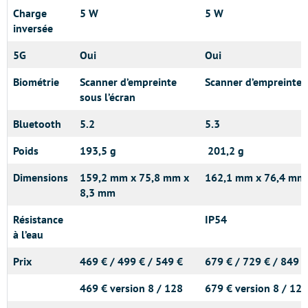
Charge
5 W
5 W
inversée
5G
Oui
Oui
Biométrie
Scanner d’empreinte
Scanner d’empreinte s
sous l’écran
Bluetooth
5.2
5.3
Poids
193,5 g
201,2 g
Dimensions
159,2 mm x 75,8 mm x
162,1 mm x 76,4 mm
8,3 mm
Résistance
IP54
à l’eau
Prix
469 € / 499 € / 549 €
679 € / 729 € / 849 €
469 € version 8 / 128
679 € version 8 / 128