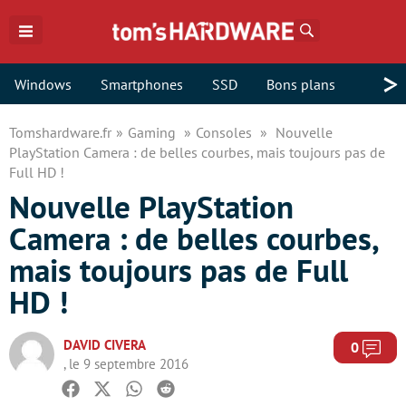
Rechercher
>
Windows
Smartphones
SSD
Bons plans
Tomshardware.fr
Gaming
Consoles
Nouvelle
PlayStation Camera : de belles courbes, mais toujours pas de
Full HD !
Nouvelle PlayStation
Camera : de belles courbes,
mais toujours pas de Full
HD !
DAVID CIVERA
Com
0
, le 9 septembre 2016
Facebook
Twitter
Whatsapp
Reddit