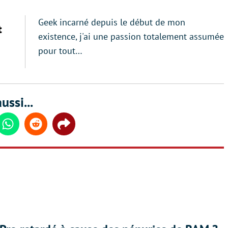
Geek incarné depuis le début de mon
t
existence, j'ai une passion totalement assumée
pour tout…
ussi...
din
Whatsapp
Reddit
Share