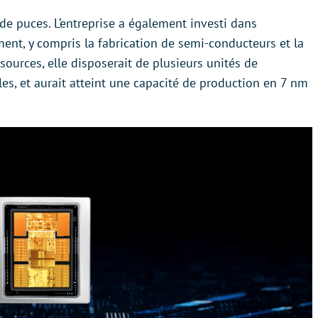
de puces. L’entreprise a également investi dans
ent, y compris la fabrication de semi-conducteurs et la
ources, elle disposerait de plusieurs unités de
les, et aurait atteint une capacité de production en 7 nm