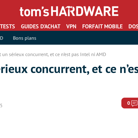
TESTS
GUIDES D’ACHAT
VPN
FORFAIT MOBILE
DOS
SD
Bons plans
t un sérieux concurrent, et ce n’est pas Intel ni AMD
rieux concurrent, et ce n’es
0
25