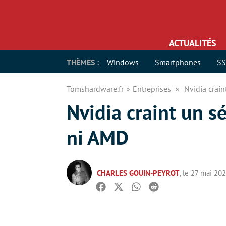
ACTUALITÉS
THÈMES :
Windows
Smartphones
S
Tomshardware.fr
Entreprises
Nvidia crain
Nvidia craint un sé
ni AMD
CHARLES GOUIN-PEYROT
, le 27 mai 20
Facebook
Twitter
Whatsapp
Reddit