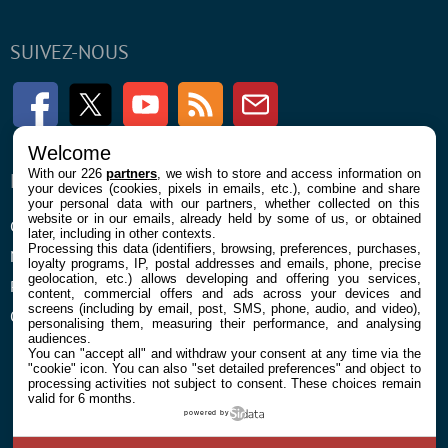
SUIVEZ-NOUS
Facebook
Twitter
Youtube
RSS
Newsletter
Welcome
With our 226
partners
, we wish to store and access information on
ENTREPRISE
À PROPOS
your devices (cookies, pixels in emails, etc.), combine and share
your personal data with our partners, whether collected on this
website or in our emails, already held by some of us, or obtained
Confidentialité et Cookies
Contact
later, including in other contexts.
Processing this data (identifiers, browsing, preferences, purchases,
Mentions légales et CGU
loyalty programs, IP, postal addresses and emails, phone, precise
geolocation, etc.) allows developing and offering you services,
Préférences Cookies
content, commercial offers and ads across your devices and
screens (including by email, post, SMS, phone, audio, and video),
Qui sommes nous
personalising them, measuring their performance, and analysing
audiences.
You can "accept all" and withdraw your consent at any time via the
"cookie" icon
. You can also "set detailed preferences" and object to
processing activities not subject to consent. These choices remain
valid for 6 months.
powered by
© 2026 Galaxie Media Tous droits réservés