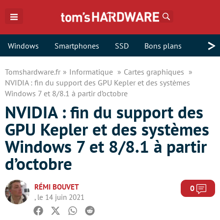
Rechercher
>
Windows
Smartphones
SSD
Bons plans
Tomshardware.fr
Informatique
Cartes graphiques
NVIDIA : fin du support des GPU Kepler et des systèmes
Windows 7 et 8/8.1 à partir d’octobre
NVIDIA : fin du support des
GPU Kepler et des systèmes
Windows 7 et 8/8.1 à partir
d’octobre
RÉMI BOUVET
Com
0
, le 14 juin 2021
Facebook
Twitter
Whatsapp
Reddit