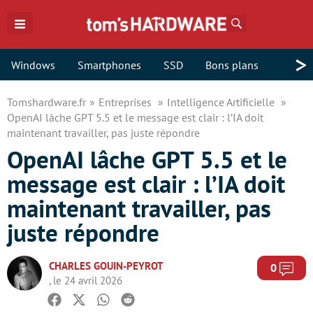
Rechercher
>
Windows
Smartphones
SSD
Bons plans
Tomshardware.fr
Entreprises
Intelligence Artificielle
OpenAI lâche GPT 5.5 et le message est clair : l’IA doit
maintenant travailler, pas juste répondre
OpenAI lâche GPT 5.5 et le
message est clair : l’IA doit
maintenant travailler, pas
juste répondre
CHARLES GOUIN-PEYROT
Com
0
, le 24 avril 2026
Facebook
Twitter
Whatsapp
Reddit