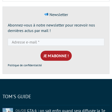
Newsletter
Abonnez-vous à notre newsletter pour recevoir nos
dernières actus par mail !
Adresse
e-
mail
*
Politique de confidentialité
TOM'S GUIDE
06/08
GTA 6 : on sait enfin quand sera diffusée la 3e