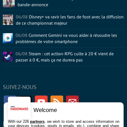
bande-annonce
06/08
Disney+ va ravir les fans de foot avec la diffusion
de ce championnat majeur
06/08
Comment Gemini va vous aider à résoudre les
problèmes de votre smartphone
06/08
Steam : cet action-RPG culte à 20 € vient de
passer à 0 €, mais ça ne durera pas
SUIVEZ-NOUS
Facebook
Twitter
Youtube
RSS
Newsletter
Welcome
With our 226
partners
, we wish to store and access information on
ENTREPRISE
À PROPOS
your devices (cookies, pixels in emails, etc.), combine and share