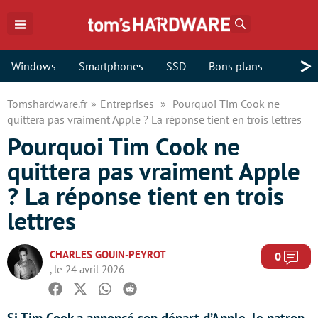
Rechercher
>
Windows
Smartphones
SSD
Bons plans
Tomshardware.fr
Entreprises
Pourquoi Tim Cook ne
quittera pas vraiment Apple ? La réponse tient en trois lettres
Pourquoi Tim Cook ne
quittera pas vraiment Apple
? La réponse tient en trois
lettres
CHARLES GOUIN-PEYROT
Com
0
, le 24 avril 2026
Facebook
Twitter
Whatsapp
Reddit