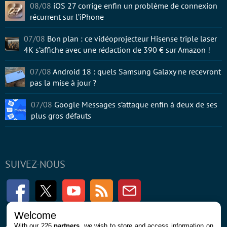
08/08
iOS 27 corrige enfin un problème de connexion
récurrent sur l’iPhone
07/08
Bon plan : ce vidéoprojecteur Hisense triple laser
4K s’affiche avec une rédaction de 390 € sur Amazon !
07/08
Android 18 : quels Samsung Galaxy ne recevront
pas la mise à jour ?
07/08
Google Messages s’attaque enfin à deux de ses
plus gros défauts
SUIVEZ-NOUS
Facebook
Twitter
Youtube
RSS
Newsletter
Welcome
With our 226
partners
, we wish to store and access information on