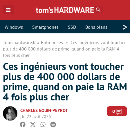
Rechercher
>
Windows
Smartphones
SSD
Bons plans
Tomshardware.fr
Entreprises
Ces ingénieurs vont toucher
plus de 400 000 dollars de prime, quand on paie la RAM 4
fois plus cher
Ces ingénieurs vont toucher
plus de 400 000 dollars de
prime, quand on paie la RAM
4 fois plus cher
CHARLES GOUIN-PEYROT
Com
0
, le 22 avril 2026
Facebook
Twitter
Whatsapp
Reddit