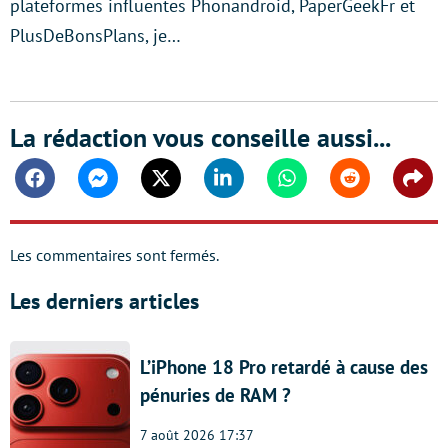
plateformes influentes Phonandroid, PaperGeekFr et
PlusDeBonsPlans, je…
La rédaction vous conseille aussi...
Facebook
Messenger
Twitter
Linkedin
Whatsapp
Reddit
Shar
Les commentaires sont fermés.
Les derniers articles
L’iPhone 18 Pro retardé à cause des
pénuries de RAM ?
7 août 2026 17:37