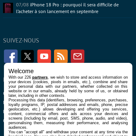
07/08
iPhone 18 Pro : pourquoi il sera difficile de
l’acheter à son lancement en septembre
SUIVEZ-NOUS
Facebook
Twitter
Youtube
RSS
Newsletter
Welcome
With our 226
partners
, we wish to store and access information on
ENTREPRISE
À PROPOS
your devices (cookies, pixels in emails, etc.), combine and share
your personal data with our partners, whether collected on this
website or in our emails, already held by some of us, or obtained
Confidentialité et Cookies
Contact
later, including in other contexts.
Processing this data (identifiers, browsing, preferences, purchases,
Mentions légales et CGU
loyalty programs, IP, postal addresses and emails, phone, precise
geolocation, etc.) allows developing and offering you services,
Préférences Cookies
content, commercial offers and ads across your devices and
screens (including by email, post, SMS, phone, audio, and video),
Qui sommes nous
personalising them, measuring their performance, and analysing
audiences.
You can "accept all" and withdraw your consent at any time via the