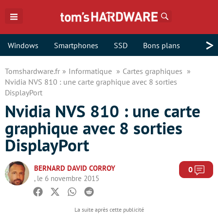
Rechercher
>
Windows
Smartphones
SSD
Bons plans
Tomshardware.fr
Informatique
Cartes graphiques
Nvidia NVS 810 : une carte graphique avec 8 sorties
DisplayPort
Nvidia NVS 810 : une carte
graphique avec 8 sorties
DisplayPort
BERNARD DAVID CORROY
Com
0
, le 6 novembre 2015
Facebook
Twitter
Whatsapp
Reddit