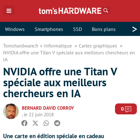
Rechercher
>
Windows
Smartphones
SSD
Bons plans
Tomshardware.fr
Informatique
Cartes graphiques
NVIDIA offre une Titan V spéciale aux meilleurs chercheurs en
IA
NVIDIA offre une Titan V
spéciale aux meilleurs
chercheurs en IA
BERNARD DAVID CORROY
Com
0
, le 22 juin 2018
Facebook
Twitter
Whatsapp
Reddit
Une carte en édition spéciale en cadeau