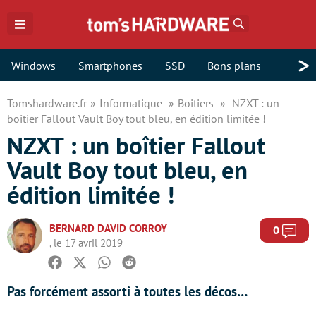
Rechercher
>
Windows
Smartphones
SSD
Bons plans
Tomshardware.fr
Informatique
Boitiers
NZXT : un
boîtier Fallout Vault Boy tout bleu, en édition limitée !
NZXT : un boîtier Fallout
Vault Boy tout bleu, en
édition limitée !
BERNARD DAVID CORROY
Com
0
, le 17 avril 2019
Facebook
Twitter
Whatsapp
Reddit
Pas forcément assorti à toutes les décos…