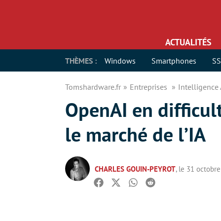
ACTUALITÉS
THÈMES :
Windows
Smartphones
S
Tomshardware.fr
Entreprises
Intelligence 
OpenAI en difficul
le marché de l’IA
CHARLES GOUIN-PEYROT
, le 31 octobr
Facebook
Twitter
Whatsapp
Reddit