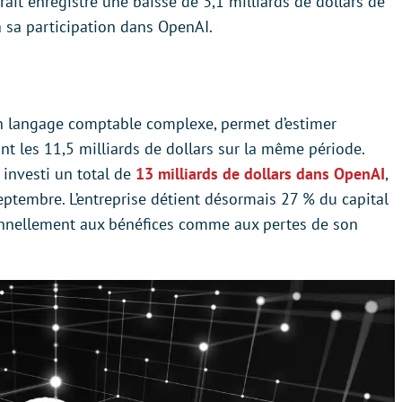
rait enregistré une baisse de 3,1 milliards de dollars de
à sa participation dans OpenAI.
n langage comptable complexe, permet d’estimer
nt les 11,5 milliards de dollars sur la même période.
 investi un total de
13 milliards de dollars dans OpenAI
,
septembre. L’entreprise détient désormais 27 % du capital
tionnellement aux bénéfices comme aux pertes de son