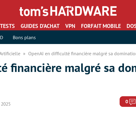
TESTS
GUIDES D’ACHAT
VPN
FORFAIT MOBILE
DOS
SD
Bons plans
Artificielle
OpenAI en difficulté financière malgré sa domination
té financière malgré sa do
0
e 2025