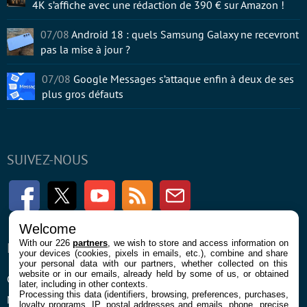
4K s’affiche avec une rédaction de 390 € sur Amazon !
07/08
Android 18 : quels Samsung Galaxy ne recevront
pas la mise à jour ?
07/08
Google Messages s’attaque enfin à deux de ses
plus gros défauts
SUIVEZ-NOUS
Facebook
Twitter
Youtube
RSS
Newsletter
Welcome
With our 226
partners
, we wish to store and access information on
ENTREPRISE
À PROPOS
your devices (cookies, pixels in emails, etc.), combine and share
your personal data with our partners, whether collected on this
website or in our emails, already held by some of us, or obtained
Confidentialité et Cookies
Contact
later, including in other contexts.
Processing this data (identifiers, browsing, preferences, purchases,
Mentions légales et CGU
loyalty programs, IP, postal addresses and emails, phone, precise