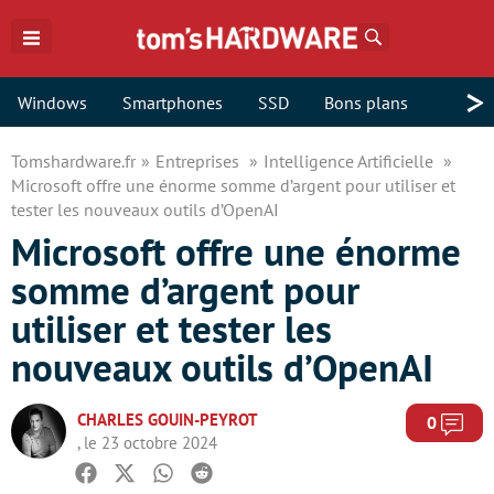
Rechercher
>
Windows
Smartphones
SSD
Bons plans
Tomshardware.fr
Entreprises
Intelligence Artificielle
Microsoft offre une énorme somme d’argent pour utiliser et
tester les nouveaux outils d’OpenAI
Microsoft offre une énorme
somme d’argent pour
utiliser et tester les
nouveaux outils d’OpenAI
CHARLES GOUIN-PEYROT
Com
0
, le 23 octobre 2024
Facebook
Twitter
Whatsapp
Reddit