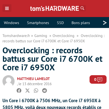
Rechercher
>
Windows
Smartphones
SSD
Bons plans
Tomshardware.fr
Gaming
Overclocking
Overclocking :
records battus sur Core i7 6700K et Core i7 6950X
Overclocking : records
battus sur Core i7 6700K et
Core i7 6950X
MATTHIEU LAMELOT
Com
0
, le 13 décembre 2016
Facebook
Twitter
Whatsapp
Reddit
Un Core i 6700K à 7506 MHz, un Core i7 6950X à
5805 MHz, voilà deux nouveaux records établis ce