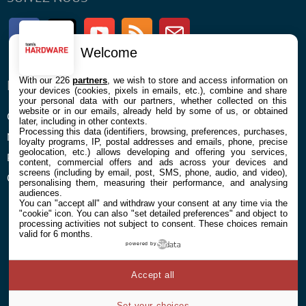
Facebook
Twitter
Youtube
RSS
Newsletter
Welcome
With our 226
partners
, we wish to store and access information on
ENTREPRISE
À PROPOS
your devices (cookies, pixels in emails, etc.), combine and share
your personal data with our partners, whether collected on this
website or in our emails, already held by some of us, or obtained
Confidentialité et Cookies
Contact
later, including in other contexts.
Processing this data (identifiers, browsing, preferences, purchases,
Mentions légales et CGU
loyalty programs, IP, postal addresses and emails, phone, precise
geolocation, etc.) allows developing and offering you services,
Préférences Cookies
content, commercial offers and ads across your devices and
screens (including by email, post, SMS, phone, audio, and video),
Qui sommes nous
personalising them, measuring their performance, and analysing
audiences.
You can "accept all" and withdraw your consent at any time via the
"cookie" icon
. You can also "set detailed preferences" and object to
processing activities not subject to consent. These choices remain
valid for 6 months.
powered by
© 2026 Galaxie Media Tous droits réservés
Accept all
Set your choices