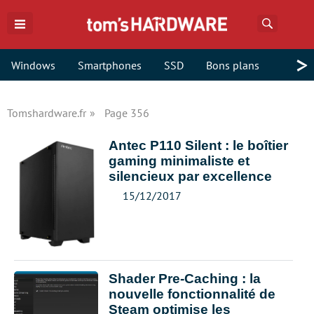
Recherch
>
Windows
Smartphones
SSD
Bons plans
Tomshardware.fr
Page 356
Antec P110 Silent : le boîtier
gaming minimaliste et
silencieux par excellence
15/12/2017
Shader Pre-Caching : la
nouvelle fonctionnalité de
Steam optimise les