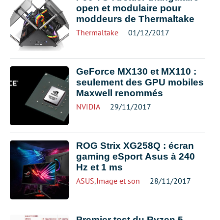
open et modulaire pour
moddeurs de Thermaltake
Thermaltake
01/12/2017
GeForce MX130 et MX110 :
seulement des GPU mobiles
Maxwell renommés
NVIDIA
29/11/2017
ROG Strix XG258Q : écran
gaming eSport Asus à 240
Hz et 1 ms
ASUS
,
Image et son
28/11/2017
Premier test du Ryzen 5