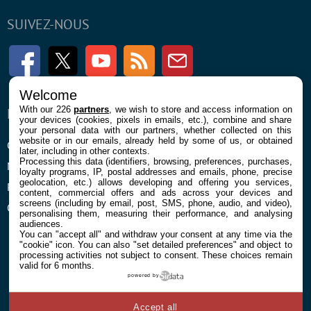
SUIVEZ-NOUS
Facebook
Twitter
Youtube
RSS
Newsletter
Welcome
With our 226
partners
, we wish to store and access information on
ENTREPRISE
À PROPOS
your devices (cookies, pixels in emails, etc.), combine and share
your personal data with our partners, whether collected on this
website or in our emails, already held by some of us, or obtained
Confidentialité et Cookies
Contact
later, including in other contexts.
Processing this data (identifiers, browsing, preferences, purchases,
Mentions légales et CGU
loyalty programs, IP, postal addresses and emails, phone, precise
geolocation, etc.) allows developing and offering you services,
Préférences Cookies
content, commercial offers and ads across your devices and
screens (including by email, post, SMS, phone, audio, and video),
Qui sommes nous
personalising them, measuring their performance, and analysing
audiences.
You can "accept all" and withdraw your consent at any time via the
"cookie" icon
. You can also "set detailed preferences" and object to
processing activities not subject to consent. These choices remain
valid for 6 months.
powered by
© 2026 Galaxie Media Tous droits réservés
Accept all