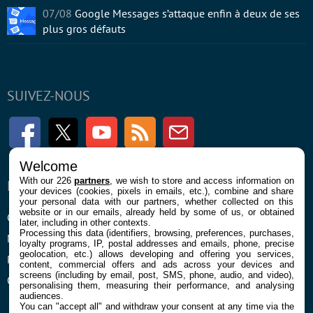
07/08
Google Messages s’attaque enfin à deux de ses
plus gros défauts
SUIVEZ-NOUS
Facebook
Twitter
Youtube
RSS
Newsletter
Welcome
With our 226
partners
, we wish to store and access information on
ENTREPRISE
À PROPOS
your devices (cookies, pixels in emails, etc.), combine and share
your personal data with our partners, whether collected on this
website or in our emails, already held by some of us, or obtained
Confidentialité et Cookies
Contact
later, including in other contexts.
Processing this data (identifiers, browsing, preferences, purchases,
Mentions légales et CGU
loyalty programs, IP, postal addresses and emails, phone, precise
geolocation, etc.) allows developing and offering you services,
Préférences Cookies
content, commercial offers and ads across your devices and
screens (including by email, post, SMS, phone, audio, and video),
Qui sommes nous
personalising them, measuring their performance, and analysing
audiences.
You can "accept all" and withdraw your consent at any time via the