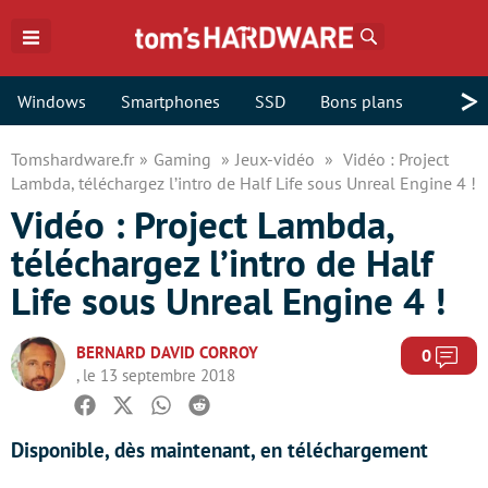
Rechercher
>
Windows
Smartphones
SSD
Bons plans
Tomshardware.fr
Gaming
Jeux-vidéo
Vidéo : Project
Lambda, téléchargez l’intro de Half Life sous Unreal Engine 4 !
Vidéo : Project Lambda,
téléchargez l’intro de Half
Life sous Unreal Engine 4 !
BERNARD DAVID CORROY
Com
0
, le 13 septembre 2018
Facebook
Twitter
Whatsapp
Reddit
Disponible, dès maintenant, en téléchargement