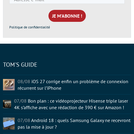
e-
mail
*
Politique de confidentialité
TOM'S GUIDE
08/08
iOS 27 corrige enfin un problème de connexion
récurrent sur l’iPhone
07/08
Bon plan : ce vidéoprojecteur Hisense triple laser
4K s’affiche avec une rédaction de 390 € sur Amazon !
07/08
Android 18 : quels Samsung Galaxy ne recevront
pas la mise à jour ?