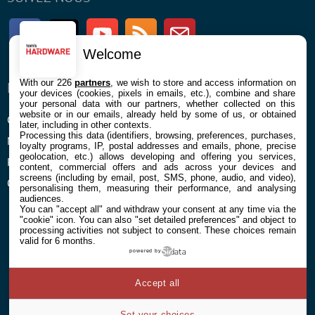
Facebook
Twitter
Youtube
RSS
Newsletter
Welcome
With our 226
partners
, we wish to store and access information on
ENTREPRISE
À PROPOS
your devices (cookies, pixels in emails, etc.), combine and share
your personal data with our partners, whether collected on this
website or in our emails, already held by some of us, or obtained
Confidentialité et Cookies
Contact
later, including in other contexts.
Processing this data (identifiers, browsing, preferences, purchases,
Mentions légales et CGU
loyalty programs, IP, postal addresses and emails, phone, precise
geolocation, etc.) allows developing and offering you services,
Préférences Cookies
content, commercial offers and ads across your devices and
screens (including by email, post, SMS, phone, audio, and video),
Qui sommes nous
personalising them, measuring their performance, and analysing
audiences.
You can "accept all" and withdraw your consent at any time via the
"cookie" icon
. You can also "set detailed preferences" and object to
processing activities not subject to consent. These choices remain
valid for 6 months.
powered by
© 2026 Galaxie Media Tous droits réservés
Accept all
Set your choices