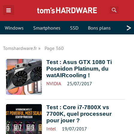
Recherch
>
Windows
Smartphones
SSD
Bons plans
Tomshardware.fr
Page 360
Test : Asus GTX 1080 Ti
Poseidon Platinum, du
watAIRcooling !
NVIDIA
25/07/2017
Test : Core i7-7800X vs
7700K, quel processeur
pour jouer ?
Intel
19/07/2017