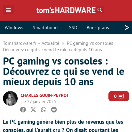
Rechercher
>
Windows
Smartphones
SSD
Bons plans
Tomshardware.fr
Actualité
PC gaming vs consoles :
Découvrez ce qui se vend le mieux depuis 10 ans
PC gaming vs consoles :
Découvrez ce qui se vend le
mieux depuis 10 ans
CHARLES GOUIN-PEYROT
Com
0
, le 27 janvier 2025
Facebook
Twitter
Whatsapp
Reddit
Le PC gaming génère bien plus de revenus que les
consoles, qui l’aurait cru ? On disait pourtant les