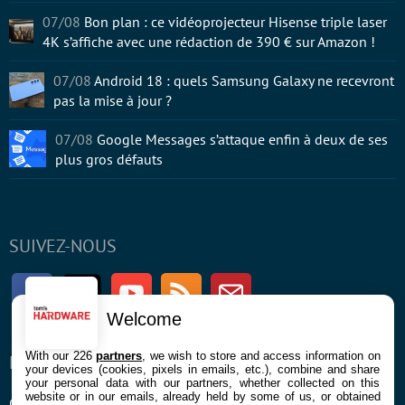
07/08
Bon plan : ce vidéoprojecteur Hisense triple laser
4K s’affiche avec une rédaction de 390 € sur Amazon !
07/08
Android 18 : quels Samsung Galaxy ne recevront
pas la mise à jour ?
07/08
Google Messages s’attaque enfin à deux de ses
plus gros défauts
SUIVEZ-NOUS
Facebook
Twitter
Youtube
RSS
Newsletter
Welcome
With our 226
partners
, we wish to store and access information on
ENTREPRISE
À PROPOS
your devices (cookies, pixels in emails, etc.), combine and share
your personal data with our partners, whether collected on this
website or in our emails, already held by some of us, or obtained
Confidentialité et Cookies
Contact