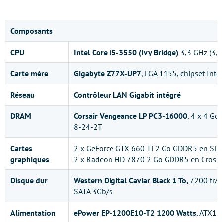
Composants
CPU
Intel
Core i5-3550
(Ivy Bridge)
3,3 GHz (3,
Carte mère
Gigabyte Z77X-UP7
, LGA 1155, chipset Inte
Réseau
Contrôleur
LAN
Gigabit intégré
DRAM
Corsair Vengeance LP PC3-16000
, 4 x 4 Go
8-24-2T
Cartes
2 x GeForce GTX 660 Ti 2 Go GDDR5 en SLI
graphiques
2 x Radeon HD 7870 2 Go GDDR5 en CrossF
Disque dur
Western Digital Caviar Black 1 To,
7200 tr/m
SATA 3Gb/s
Alimentation
ePower EP-1200E10-T2 1200 Watts
, ATX12