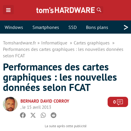
Rechercher
>
Windows
Smartphones
SSD
Bons plans
Tomshardware.fr
Informatique
Cartes graphiques
Performances des cartes graphiques : les nouvelles données
selon FCAT
Performances des cartes
graphiques : les nouvelles
données selon FCAT
BERNARD DAVID CORROY
Com
0
, le 15 avril 2013
Facebook
Twitter
Whatsapp
Reddit