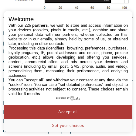
Welcome
With our 226
partners
, we wish to store and access information on
your devices (cookies, pixels in emails, etc.), combine and share
Bien que F1 2012 soit donc dépendant des ressources
your personal data with our partners, whether collected on this
website or in our emails, already held by some of us, or obtained
processeur et mémoire, on constate ce qui est pour
later, including in other contexts.
Processing this data (identifiers, browsing, preferences, purchases,
l’instant le plus grand écart entre ips rendues et ips
loyalty programs, IP, postal addresses and emails, phone, precise
geolocation, etc.) allows developing and offering you services,
affichées : 13,1 ips pour le CrossFire. Notons
content, commercial offers and ads across your devices and
screens (including by email, post, SMS, phone, audio, and video),
également que les performances sous Fraps sont les
personalising them, measuring their performance, and analysing
audiences.
plus proches du résultat à l’écran alors que l’on pouvait
You can "accept all" and withdraw your consent at any time via the
"cookie" icon
. You can also "set detailed preferences" and object to
intuitivement s’attendre à l’inverse.
processing activities not subject to consent. These choices remain
valid for 6 months.
powered by
En parallèle, les GeForce ne souffrent pas de cet écart.
Pour la première fois, on constate donc l’effort de
Accept all
NVIDIA en faveur d’un débit d’images régulier au lieu
Set your choices
d’un rendu aussi rapide que possible.