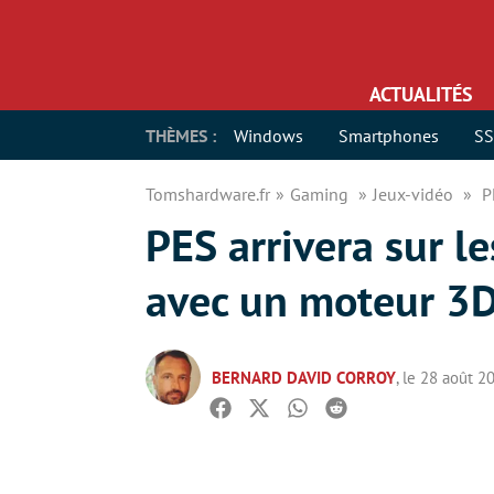
ACTUALITÉS
THÈMES :
Windows
Smartphones
S
Tomshardware.fr
Gaming
Jeux-vidéo
P
PES arrivera sur l
avec un moteur 3D
BERNARD DAVID CORROY
, le 28 août 2
Facebook
Twitter
Whatsapp
Reddit