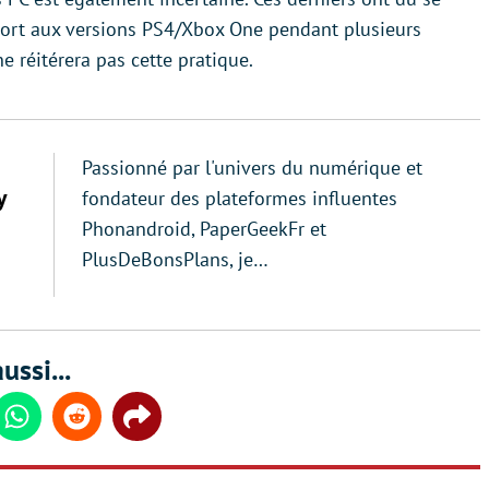
port aux versions PS4/Xbox One pendant plusieurs
 réitérera pas cette pratique.
Passionné par l'univers du numérique et
y
fondateur des plateformes influentes
Phonandroid, PaperGeekFr et
PlusDeBonsPlans, je…
ussi...
din
Whatsapp
Reddit
Share