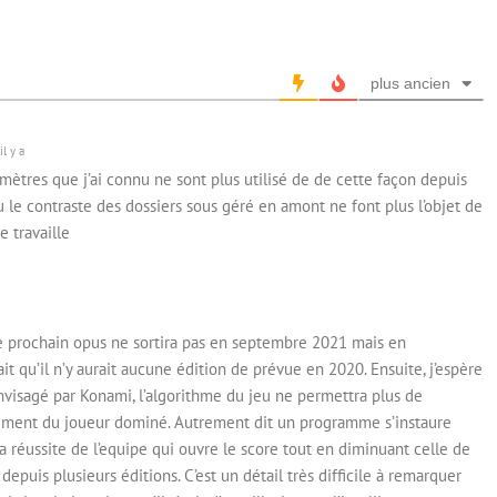
plus ancien
l y a
amètres que j’ai connu ne sont plus utilisé de de cette façon depuis
u le contraste des dossiers sous géré en amont ne font plus l’objet de
e travaille
. Le prochain opus ne sortira pas en septembre 2021 mais en
it qu’il n’y aurait aucune édition de prévue en 2020. Ensuite, j’espère
isagé par Konami, l’algorithme du jeu ne permettra plus de
riment du joueur dominé. Autrement dit un programme s’instaure
réussite de l’equipe qui ouvre le score tout en diminuant celle de
 depuis plusieurs éditions. C’est un détail très difficile à remarquer