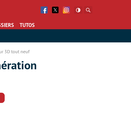
Facebook
Twitter
Facebook
Rechercher
SIERS
TUTOS
ur 3D tout neuf
nération
Commentaires