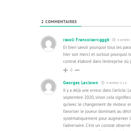
2
COMMENTAIRES
rasoli Francoisercgggb
6 années i
Et bien savoir pourquoi tous les par
hier soir merci et surtout pourquoi t
contrat élaboré dans l’entreprise où j
0
Georges Leclown
6 années il y a
Il y a déjà une erreur dans l’article
septembre 2020, sinon cela signifiera
qu’avec le changement de moteur env
favoriser le joueur dominant au dét
systématiquement pour augmenter la 
l’adversaire. C’est un constat observé