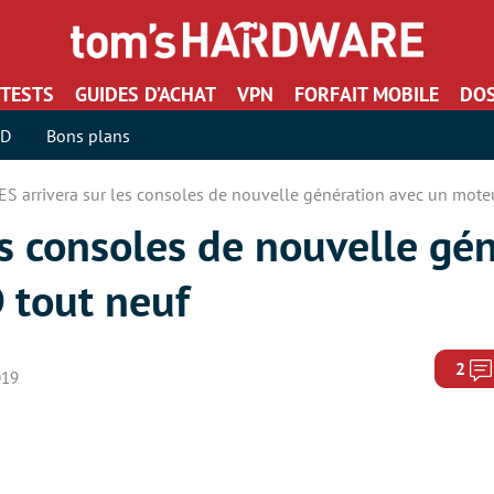
TESTS
GUIDES D’ACHAT
VPN
FORFAIT MOBILE
DOS
SD
Bons plans
ES arrivera sur les consoles de nouvelle génération avec un mote
es consoles de nouvelle gé
 tout neuf
2
019