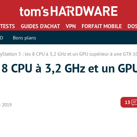
TESTS
GUIDES D’ACHAT
VPN
FORFAIT MOBILE
DOS
SD
Bons plans
yStation 5 : les 8 CPU à 3,2 GHz et un GPU supérieur à une GTX 1
s 8 CPU à 3,2 GHz et un GP
13
e 2019