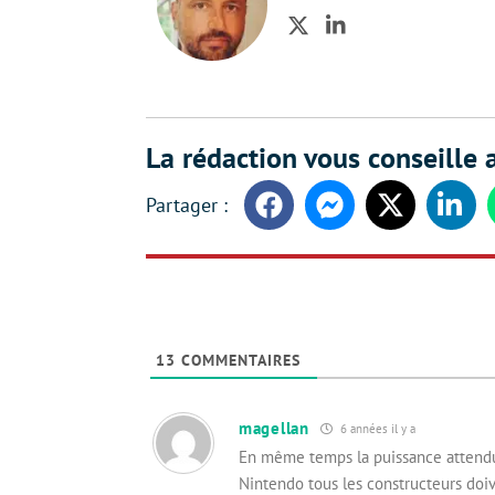
Twitter
LinkedIn
La rédaction vous conseille a
Facebook
Messenger
Twitter
Linke
13
COMMENTAIRES
magellan
6 années il y a
En même temps la puissance attendu
Nintendo tous les constructeurs doiv