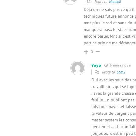
Reply to
Nenoeil
Déjà on ne sais pas ce qu il
techniques future annoncé 
mnt plus le ssd et sans dou
manquera pas.. Et si les rum
encore parler. Mnt si c’est 
part ce prix ne me dérangera
0
Yoyo
6 années il y a
Reply to
Lom2
Oui avec les sous des p
travailleur .. qui se ta
..avec la grande chasse 
feuille… n oubliont pas
fois tous paye…et laiss
la valeur de l argent pa
master system les conso
personnel … chacun fait
joujoute.. c est un peu 