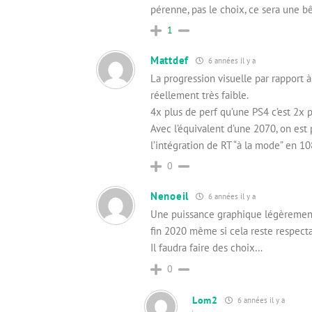
pérenne, pas le choix, ce sera une b
1
Mattdef
6 années il y a
La progression visuelle par rapport 
réellement très faible.
4x plus de perf qu’une PS4 c’est 2x
Avec l’équivalent d’une 2070, on est 
l’intégration de RT “à la mode” en 1
0
Nenoeil
6 années il y a
Une puissance graphique légèrement 
fin 2020 même si cela reste respectab
Il faudra faire des choix…
0
Lom2
6 années il y a