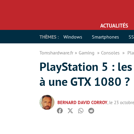
ACTUALITÉS
THÈMES :
Windows
Smartphones
S
Tomshardware.fr
Gaming
Consoles
Pla
PlayStation 5 : le
à une GTX 1080 ?
BERNARD DAVID CORROY
, le 23 octobr
Facebook
Twitter
Whatsapp
Reddit