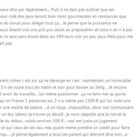
 veux dire par légèrement… Puis il ne faut pas oublier que les
pour créé des jeux seront bien moin gourmandes en ressources que
te du cloud pour alléger tout ça… Je pense que la puissance ne
eurs disent vrai une ps5 pro serait en préparation et sony n en n à pas
vrai ce sera sans doute dans les 599 euro voir un peu plus. Mais pour ma
it pas.
arent riches c est sur ça ne dérange en rien . maintenant un honorable
pe 3 h de route tous les matin et soir pour bosser au Smig .. et encore
d avoir du travaille… lui-même passionner ..ça va faire mal au porte
 qu en France 1 personne sur 2 n a même pas 1200 € qui lui reste une
er une moitie de salaire …d un coup ..impossible.. donc moi connaissant
r un dur labeur je trouve ça abusif.. je vous rappelle que la nes et la
le du début.. valais environ 100 €… ceci est juste un jugement
 ce qui veux de ses sou mes quant meme prendre un crédit pour faire
trop…. je pense également a tous ces parent qui devront dire non ..a