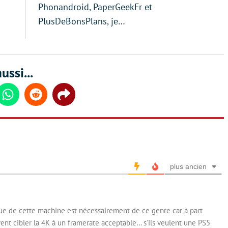
Phonandroid, PaperGeekFr et
PlusDeBonsPlans, je…
ussi...
din
Whatsapp
Reddit
Share
plus ancien
e de cette machine est nécessairement de ce genre car à part
ent cibler la 4K à un framerate acceptable… s’ils veulent une PS5