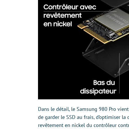
Dans le détail, le Samsung 980 Pro vient 
de garder le SSD au frais, d’optimiser la
revêtement en nickel du contrôleur cont