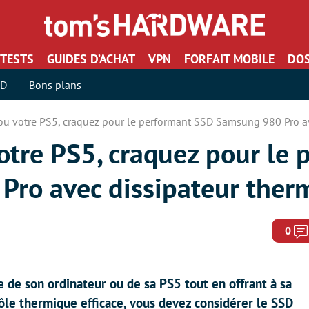
TESTS
GUIDES D’ACHAT
VPN
FORFAIT MOBILE
DOS
SD
Bons plans
 ou votre PS5, craquez pour le performant SSD Samsung 980 Pro a
otre PS5, craquez pour le 
ro avec dissipateur ther
0
 de son ordinateur ou de sa PS5 tout en offrant à sa
ôle thermique efficace, vous devez considérer le SSD