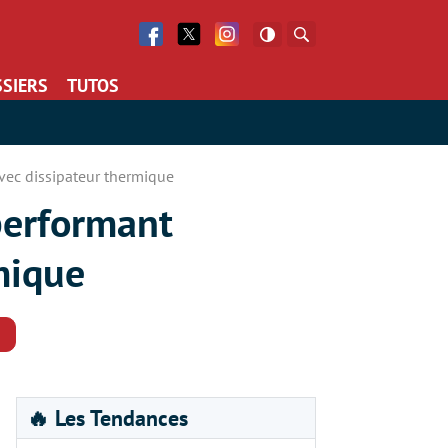
Facebook
Twitter
Facebook
Rechercher
SIERS
TUTOS
vec dissipateur thermique
performant
mique
Commentaires
🔥 Les Tendances