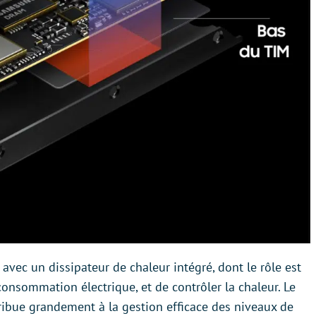
avec un dissipateur de chaleur intégré, dont le rôle est
 consommation électrique, et de contrôler la chaleur. Le
ribue grandement à la gestion efficace des niveaux de