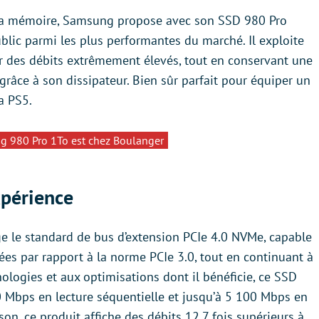
e la mémoire, Samsung propose avec son SSD 980 Pro
blic parmi les plus performantes du marché. Il exploite
rir des débits extrêmement élevés, tout en conservant une
râce à son dissipateur. Bien sûr parfait pour équiper un
a PS5.
 980 Pro 1To est chez Boulanger
xpérience
 le standard de bus d’extension PCIe 4.0 NVMe, capable
ées par rapport à la norme PCIe 3.0, tout en continuant à
nologies et aux optimisations dont il bénéficie, ce SSD
0 Mbps en lecture séquentielle et jusqu’à 5 100 Mbps en
son, ce produit affiche des débits 12,7 fois supérieurs à