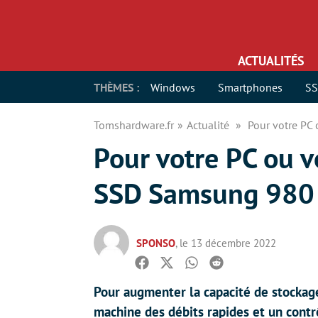
ACTUALITÉS
THÈMES :
Windows
Smartphones
S
Tomshardware.fr
Actualité
Pour votre PC
Pour votre PC ou v
SSD Samsung 980 P
SPONSO
, le 13 décembre 2022
Facebook
Twitter
Whatsapp
Reddit
Pour augmenter la capacité de stockage
machine des débits rapides et un contr