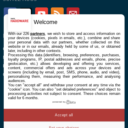
Facebook
Twitter
Youtube
RSS
Newsletter
Welcome
With our 226
partners
, we wish to store and access information on
ENTREPRISE
À PROPOS
your devices (cookies, pixels in emails, etc.), combine and share
your personal data with our partners, whether collected on this
website or in our emails, already held by some of us, or obtained
Confidentialité et Cookies
Contact
later, including in other contexts.
Processing this data (identifiers, browsing, preferences, purchases,
Mentions légales et CGU
loyalty programs, IP, postal addresses and emails, phone, precise
geolocation, etc.) allows developing and offering you services,
Préférences Cookies
content, commercial offers and ads across your devices and
screens (including by email, post, SMS, phone, audio, and video),
Qui sommes nous
personalising them, measuring their performance, and analysing
audiences.
You can "accept all" and withdraw your consent at any time via the
"cookie" icon
. You can also "set detailed preferences" and object to
processing activities not subject to consent. These choices remain
valid for 6 months.
powered by
© 2026 Galaxie Media Tous droits réservés
Accept all
Set your choices