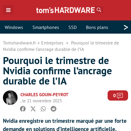
Rechercher
>
Windows
Smartphones
SSD
Bons plans
Tomshardware.fr
Entreprises
Pourquoi le trimestre de
Nvidia confirme l’ancrage durable de l’IA
Pourquoi le trimestre de
Nvidia confirme l’ancrage
durable de l’IA
CHARLES GOUIN-PEYROT
Com
0
, le 21 novembre 2025
Facebook
Twitter
Whatsapp
Reddit
Nvidia enregistre un trimestre marqué par une forte
demande en solutions d’intelligence artificielle,