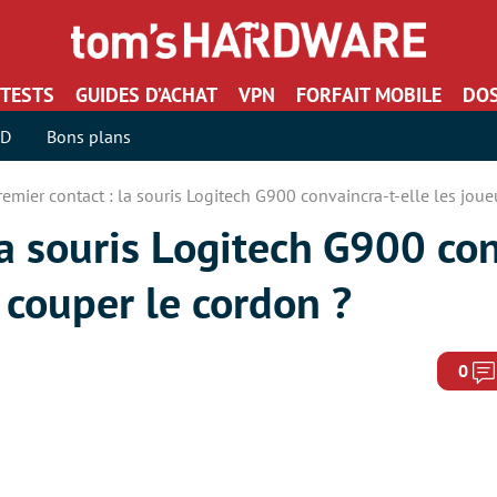
TESTS
GUIDES D’ACHAT
VPN
FORFAIT MOBILE
DOS
SD
Bons plans
remier contact : la souris Logitech G900 convaincra-t-elle les jou
la souris Logitech G900 con
e couper le cordon ?
0