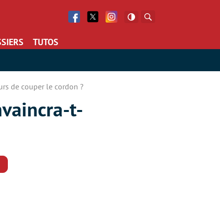
Facebook
Twitter
Facebook
Rechercher
SIERS
TUTOS
eurs de couper le cordon ?
vaincra-t-
Commentaires