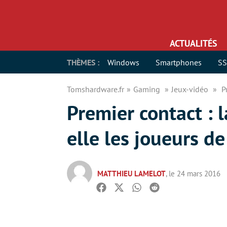
ACTUALITÉS
THÈMES :
Windows
Smartphones
S
Tomshardware.fr
Gaming
Jeux-vidéo
P
Premier contact : 
elle les joueurs d
MATTHIEU LAMELOT
, le 24 mars 2016
Facebook
Twitter
Whatsapp
Reddit