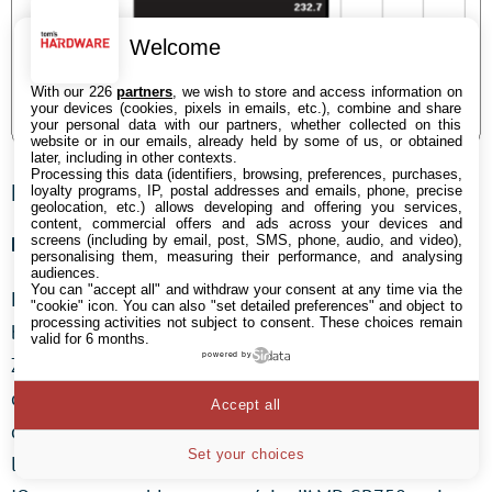
Welcome
With our 226
partners
, we wish to store and access information on
your devices (cookies, pixels in emails, etc.), combine and share
your personal data with our partners, whether collected on this
website or in our emails, already held by some of us, or obtained
later, including in other contexts.
Processing this data (identifiers, browsing, preferences, purchases,
IOmeter
loyalty programs, IP, postal addresses and emails, phone, precise
geolocation, etc.) allows developing and offering you services,
content, commercial offers and ads across your devices and
screens (including by email, post, SMS, phone, audio, and video),
Débit en lecture
personalising them, measuring their performance, and analysing
audiences.
You can "accept all" and withdraw your consent at any time via the
Lorsque nous répétons le test de lecture aléatoire de
"cookie" icon
. You can also "set detailed preferences" and object to
processing activities not subject to consent. These choices remain
blocs de 4 Ko avec IOmeter, les chipsets Intel Z77 et
valid for 6 months.
powered by
Z87 arrivent une fois encore en tête de classement. Les
chipsets AMD SB950 et A75 suivent en troisième et
Accept all
quatrième place, tandis que les puces Marvell traînent
Set your choices
loin derrière. Curieusement, à l’inverse d’AS-SSD,