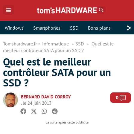
Rechercher
>
Windows
Smartphones
SSD
Bons plans
Tomshardware.fr
Informatique
SSD
Quel est le
meilleur contrôleur SATA pour un SSD ?
Quel est le meilleur
contrôleur SATA pour un
SSD ?
BERNARD DAVID CORROY
Com
0
, le 24 juin 2013
Facebook
Twitter
Whatsapp
Reddit