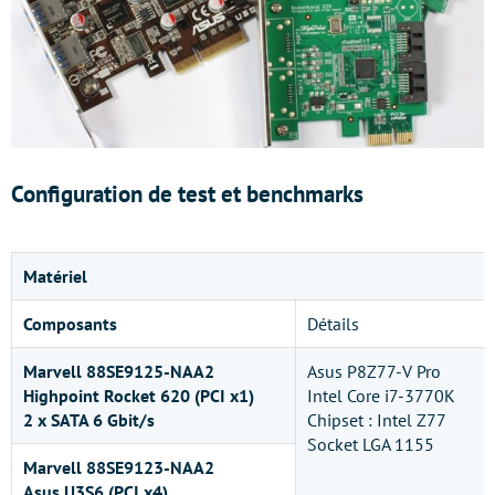
Configuration de test et benchmarks
Matériel
Composants
Détails
Marvell 88SE9125-NAA2
Asus P8Z77-V Pro
Highpoint Rocket 620 (PCI x1)
Intel Core i7-3770K
2 x SATA 6 Gbit/s
Chipset : Intel Z77
Socket LGA 1155
Marvell 88SE9123-NAA2
Asus U3S6 (PCI x4)