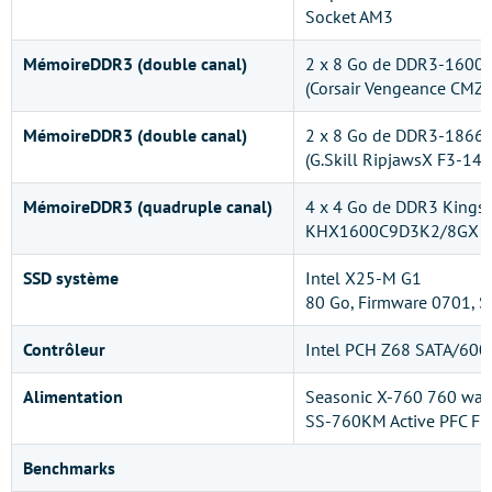
Socket AM3
MémoireDDR3 (double canal)
2 x 8 Go de DDR3-1600
(Corsair Vengeance C
MémoireDDR3 (double canal)
2 x 8 Go de DDR3-1866
(G.Skill RipjawsX F3-1
MémoireDDR3 (quadruple canal)
4 x 4 Go de DDR3 Kings
KHX1600C9D3K2/8GX
SSD système
Intel X25-M G1
80 Go, Firmware 0701, S
Contrôleur
Intel PCH Z68 SATA/60
Alimentation
Seasonic X-760 760 wat
SS-760KM Active PFC F3
Benchmarks