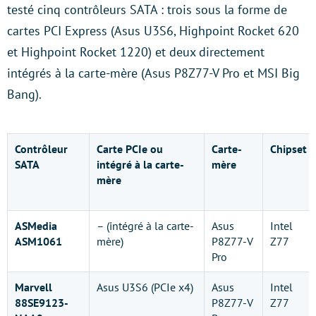
testé cinq contrôleurs SATA : trois sous la forme de
cartes PCI Express (Asus U3S6, Highpoint Rocket 620
et Highpoint Rocket 1220) et deux directement
intégrés à la carte-mère (Asus P8Z77-V Pro et MSI Big
Bang).
Contrôleur
Carte PCIe ou
Carte-
Chipset
SATA
intégré à la carte-
mère
mère
ASMedia
– (intégré à la carte-
Asus
Intel
ASM1061
mère)
P8Z77-V
Z77
Pro
Marvell
Asus U3S6 (PCIe x4)
Asus
Intel
88SE9123-
P8Z77-V
Z77