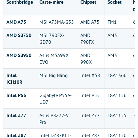
Southbridge
Carte-mère
Chipset
Socket
No
po
AMD A75
MSI A75MA-G55
AMD A75
FM1
6 
AMD SB750
MSI 790FX-
AMD
AM3
6 
GD70
790FX
AMD SB950
Asus M5A99X
AMD
AM3
6 
EVO
990X
Intel
MSI Big Bang
Intel X58
LGA1366
6 
ICH10R
Intel P55
Gigabyte P55A-
Intel P55
LGA1156
6 
UD7
Intel Z77
Asus P8Z77-V
Intel Z77
LGA1155
2 
Pro
Intel Z87
Intel DZ87KLT-
Intel Z87
LGA1150
6 