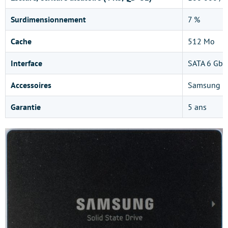
Surdimensionnement
7 %
Cache
512 Mo
Interface
SATA 6 Gbit
Accessoires
Samsung Mag
Garantie
5 ans