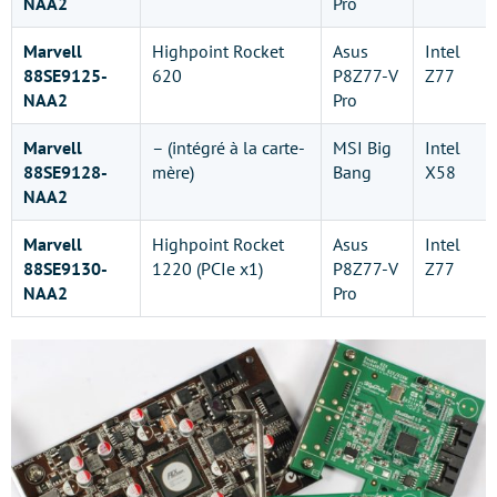
NAA2
Pro
Marvell
Highpoint Rocket
Asus
Intel
88SE9125-
620
P8Z77-V
Z77
NAA2
Pro
Marvell
– (intégré à la carte-
MSI Big
Intel
88SE9128-
mère)
Bang
X58
NAA2
Marvell
Highpoint Rocket
Asus
Intel
88SE9130-
1220 (PCIe x1)
P8Z77-V
Z77
NAA2
Pro