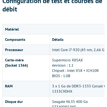
Configuration de test et courbes de
débit
Matériel
Composants
Détails
Processeur
Intel Core i7-920 (45 nm, 2,66 GH
Carte-mère
Supermicro X8SAX
(Socket 1366)
éevision : 1.1
Chipset : Intel X58 + ICH10R
BIOS : 1.0B
RAM
3 x 1 Go de DDR3-1333 Corsair
1333C9DHX
Disque dur
Seagate NL35 400 Go
ST3400832NS