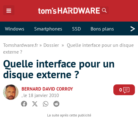
Rechercher
>
Windows
Smartphones
SSD
Bons plans
Tomshardware.fr
Dossier
Quelle interface pour un disque
externe ?
Quelle interface pour un
disque externe ?
BERNARD DAVID CORROY
Com
0
, le 18 janvier 2010
Facebook
Twitter
Whatsapp
Reddit