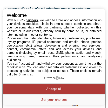
Le temps d’accès n’a généralement que très peu
Welcome
d’importance sur les périphériques de stockage
With our 226
partners
, we wish to store and access information on
externes, à moins que vous ne comptiez y exécuter des
your devices (cookies, pixels in emails, etc.), combine and share
your personal data with our partners, whether collected on this
applications. Il reste cependant parfaitement
website or in our emails, already held by some of us, or obtained
later, including in other contexts.
acceptable dans tous les cas.
Processing this data (identifiers, browsing, preferences, purchases,
loyalty programs, IP, postal addresses and emails, phone, precise
geolocation, etc.) allows developing and offering you services,
Débit en lecture
content, commercial offers and ads across your devices and
screens (including by email, post, SMS, phone, audio, and video),
personalising them, measuring their performance, and analysing
audiences.
You can "accept all" and withdraw your consent at any time via the
"cookie" icon
. You can also "set detailed preferences" and object to
processing activities not subject to consent. These choices remain
valid for 6 months.
powered by
Accept all
Set your choices