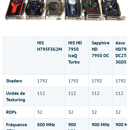
HIS
HIS HD
Sapphire
Asus
H795F3G2M
7950
HD
HD795
IceQ
7950 OC
DC2T-
Turbo
3GD5
Shaders
1792
1792
1792
1792
Unités de
112
112
112
112
Texturing
ROPs
32
32
32
32
Fréquence
800 MHz
900
900 MHz
900 M