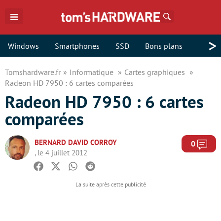
Rechercher
>
Windows
Smartphones
SSD
Bons plans
Tomshardware.fr
Informatique
Cartes graphiques
Radeon HD 7950 : 6 cartes comparées
Radeon HD 7950 : 6 cartes
comparées
BERNARD DAVID CORROY
Com
0
, le 4 juillet 2012
Facebook
Twitter
Whatsapp
Reddit