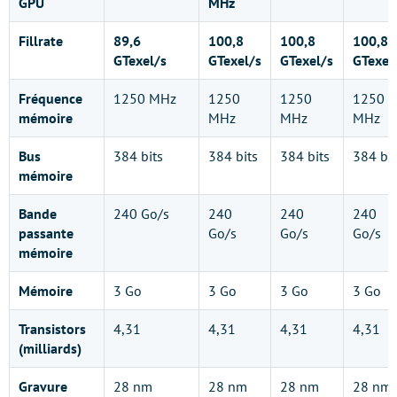
GPU
MHz
Fillrate
89,6
100,8
100,8
100,8
GTexel/s
GTexel/s
GTexel/s
GTexel
Fréquence
1250 MHz
1250
1250
1250
mémoire
MHz
MHz
MHz
Bus
384 bits
384 bits
384 bits
384 bit
mémoire
Bande
240 Go/s
240
240
240
passante
Go/s
Go/s
Go/s
mémoire
Mémoire
3 Go
3 Go
3 Go
3 Go
Transistors
4,31
4,31
4,31
4,31
(milliards)
Gravure
28 nm
28 nm
28 nm
28 nm