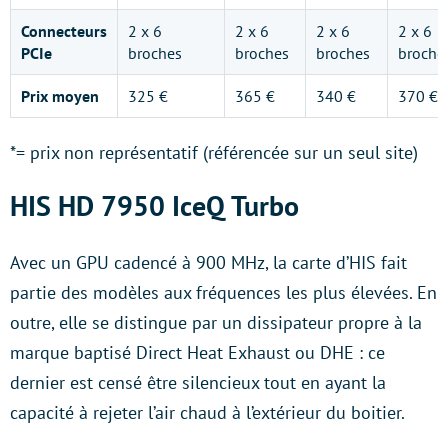
Connecteurs
2 x 6
2 x 6
2 x 6
2 x 6
PCIe
broches
broches
broches
broche
Prix moyen
325 €
365 €
340 €
370 €
*= prix non représentatif (référencée sur un seul site)
HIS HD 7950 IceQ Turbo
Avec un GPU cadencé à 900 MHz, la carte d’HIS fait
partie des modèles aux fréquences les plus élevées. En
outre, elle se distingue par un dissipateur propre à la
marque baptisé Direct Heat Exhaust ou DHE : ce
dernier est censé être silencieux tout en ayant la
capacité à rejeter l’air chaud à l’extérieur du boitier.