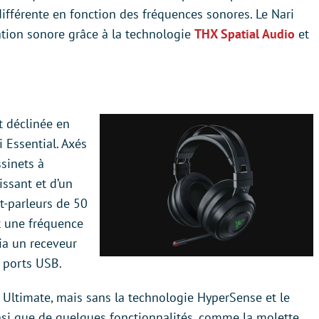
fférente en fonction des fréquences sonores. Le Nari
ation sonore grâce à la technologie
THX Spatial Audio
et
 déclinée en
i Essential. Axés
ssinets à
ssant et d’un
t-parleurs de 50
 une fréquence
via un receveur
s ports USB.
n Ultimate, mais sans la technologie HyperSense et le
si que de quelques fonctionnalités, comme la molette