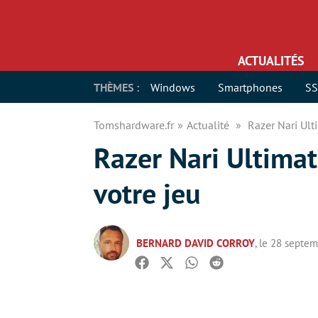
ACTUALITÉS
THÈMES :
Windows
Smartphones
S
Tomshardware.fr
Actualité
Razer Nari Ulti
Razer Nari Ultimate
votre jeu
BERNARD DAVID CORROY
, le 28 septe
Facebook
Twitter
Whatsapp
Reddit