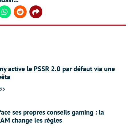
din
Whatsapp
Reddit
Share
ny active le PSSR 2.0 par défaut via une
bêta
:35
face ses propres conseils gaming : la
RAM change les règles