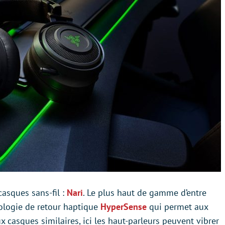
sques sans-fil :
Nari
. Le plus haut de gamme d’entre
nologie de retour haptique
HyperSense
qui permet aux
x casques similaires, ici les haut-parleurs peuvent vibrer