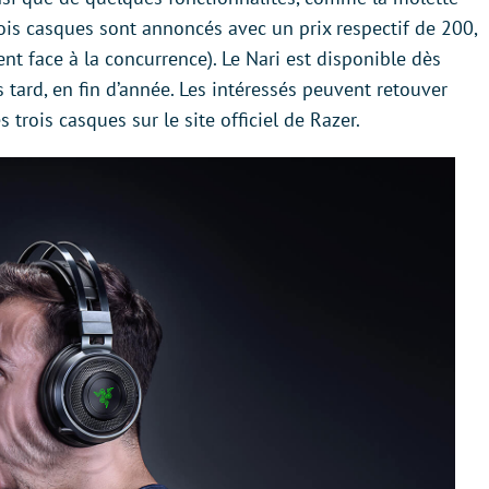
ois casques sont annoncés avec un prix respectif de 200,
nt face à la concurrence). Le Nari est disponible dès
 tard, en fin d’année. Les intéressés peuvent retouver
trois casques sur le site officiel de Razer.