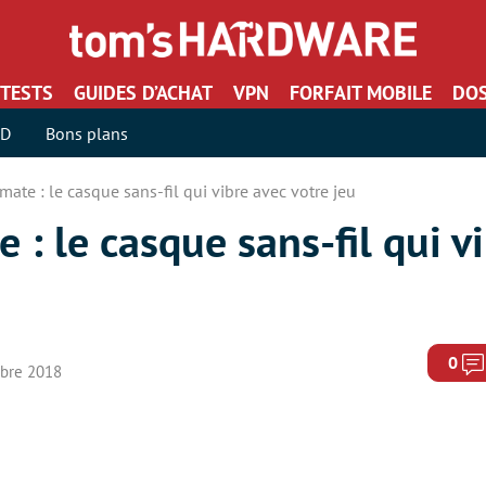
TESTS
GUIDES D’ACHAT
VPN
FORFAIT MOBILE
DOS
SD
Bons plans
mate : le casque sans-fil qui vibre avec votre jeu
 : le casque sans-fil qui v
0
mbre 2018