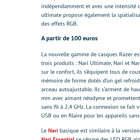
indépendamment et avec une intensité di
ultimate propose également la spatialis
des effets RGB.
A partir de 100 euros
La nouvelle gamme de casques Razer est
trois produits : Nari Ultimate, Nari et Nar
sur le confort, ils s’équipent tous de cou
mémoire de forme dotés d’un gel refroidi
arceau autoajustable. Ils s’arment de hau
mm avec aimant néodyme et promettent
sans-fil à 2,4 GHz. La connexion se fait 
USB ou en filaire pour les appareils san
Le
Nari
basique est similaire à la versio
Nari Essential
se sépare des LED RGB ain