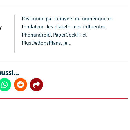
Passionné par l'univers du numérique et
y
fondateur des plateformes influentes
Phonandroid, PaperGeekFr et
PlusDeBonsPlans, je…
ussi...
din
Whatsapp
Reddit
Share