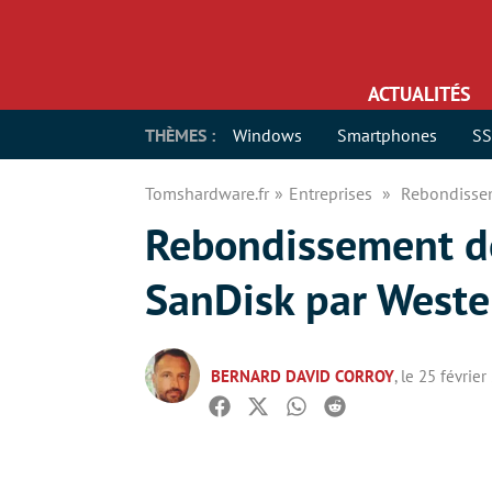
ACTUALITÉS
THÈMES :
Windows
Smartphones
S
Tomshardware.fr
Entreprises
Rebondissem
Rebondissement de
SanDisk par Weste
BERNARD DAVID CORROY
, le 25 févrie
Facebook
Twitter
Whatsapp
Reddit