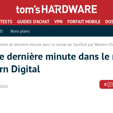
TESTS
GUIDES D’ACHAT
VPN
FORFAIT MOBILE
DOS
SD
Bons plans
ent de dernière minute dans le rachat de SanDisk par Western Di
 dernière minute dans le 
rn Digital
0
r 2016