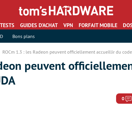
TESTS
GUIDES D’ACHAT
VPN
FORFAIT MOBILE
DOS
SD
Bons plans
ROCm 1.3 : les Radeon peuvent officiellement accueillir du co
eon peuvent officiellement
UDA
0