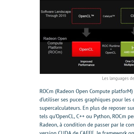
Les languages d
ROCm (Radeon Open Compute platforM) 1
d’utiliser ses puces graphiques pour les
supercalculateurs. En plus de reposer s
tels qu’OpenCL, C++ ou Python, ROCm per
Radeon, à condition de passer par le com
version CUDA de CAFFE, le framework op