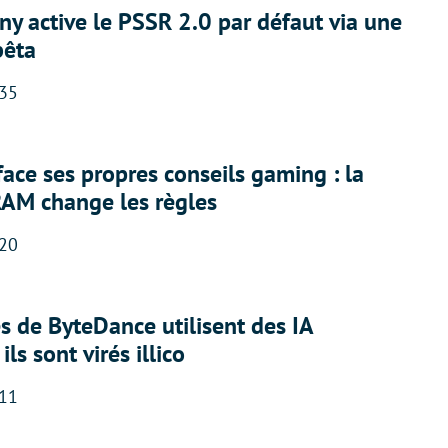
ny active le PSSR 2.0 par défaut via une
bêta
:35
face ses propres conseils gaming : la
RAM change les règles
:20
 de ByteDance utilisent des IA
ils sont virés illico
:11