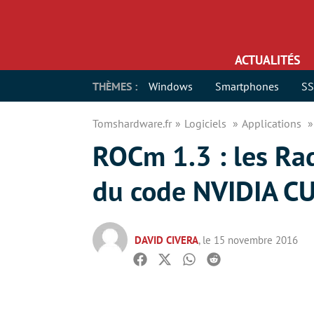
ACTUALITÉS
THÈMES :
Windows
Smartphones
S
Tomshardware.fr
Logiciels
Applications
ROCm 1.3 : les Rad
du code NVIDIA C
DAVID CIVERA
, le 15 novembre 2016
Facebook
Twitter
Whatsapp
Reddit