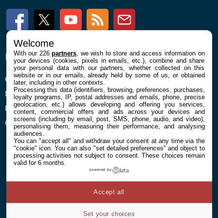
Facebook
Twitter
Youtube
RSS
Newsletter
Welcome
With our 226
partners
, we wish to store and access information on
ENTREPRISE
À PROPOS
your devices (cookies, pixels in emails, etc.), combine and share
your personal data with our partners, whether collected on this
website or in our emails, already held by some of us, or obtained
Confidentialité et Cookies
Contact
later, including in other contexts.
Processing this data (identifiers, browsing, preferences, purchases,
Mentions légales et CGU
loyalty programs, IP, postal addresses and emails, phone, precise
geolocation, etc.) allows developing and offering you services,
Préférences Cookies
content, commercial offers and ads across your devices and
screens (including by email, post, SMS, phone, audio, and video),
Qui sommes nous
personalising them, measuring their performance, and analysing
audiences.
You can "accept all" and withdraw your consent at any time via the
"cookie" icon
. You can also "set detailed preferences" and object to
processing activities not subject to consent. These choices remain
valid for 6 months.
powered by
© 2026 Galaxie Media Tous droits réservés
Accept all
Set your choices