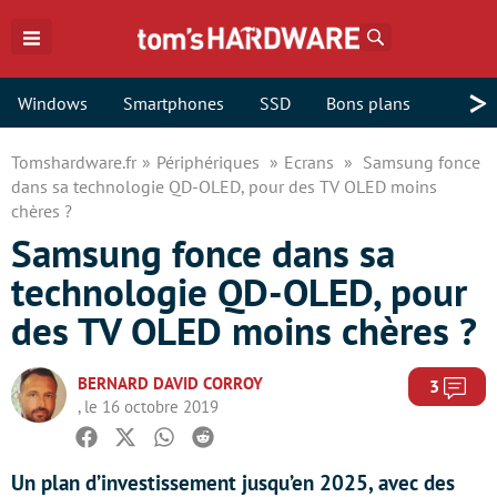
Rechercher
>
Windows
Smartphones
SSD
Bons plans
Tomshardware.fr
Périphériques
Ecrans
Samsung fonce
dans sa technologie QD-OLED, pour des TV OLED moins
chères ?
Samsung fonce dans sa
technologie QD-OLED, pour
des TV OLED moins chères ?
BERNARD DAVID CORROY
Com
3
, le 16 octobre 2019
Facebook
Twitter
Whatsapp
Reddit
Un plan d’investissement jusqu’en 2025, avec des