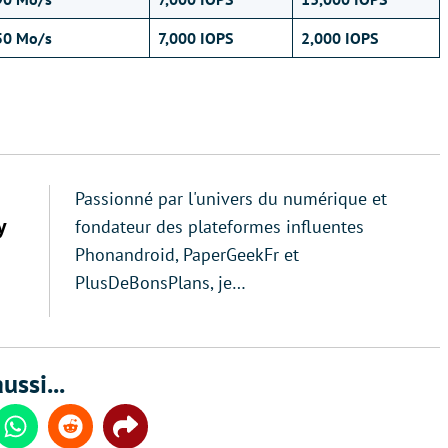
50 Mo/s
7,000 IOPS
2,000 IOPS
Passionné par l'univers du numérique et
y
fondateur des plateformes influentes
Phonandroid, PaperGeekFr et
PlusDeBonsPlans, je…
ussi...
din
Whatsapp
Reddit
Share