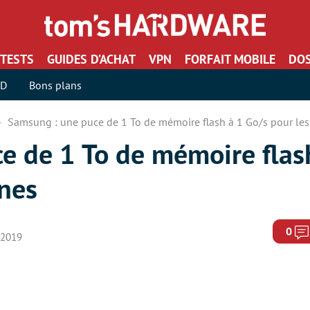
TESTS
GUIDES D’ACHAT
VPN
FORFAIT MOBILE
DOS
SD
Bons plans
Samsung : une puce de 1 To de mémoire flash à 1 Go/s pour le
e de 1 To de mémoire flas
nes
0
r 2019