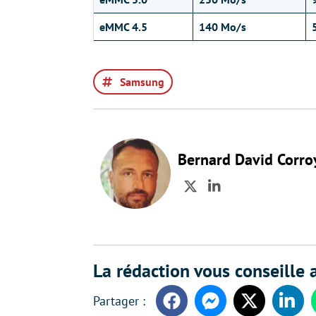
eMMC 4.5
140 Mo/s
Samsung
Bernard David Corro
Twitter
LinkedIn
La rédaction vous conseille a
Facebook
Messenger
Twitter
Linke