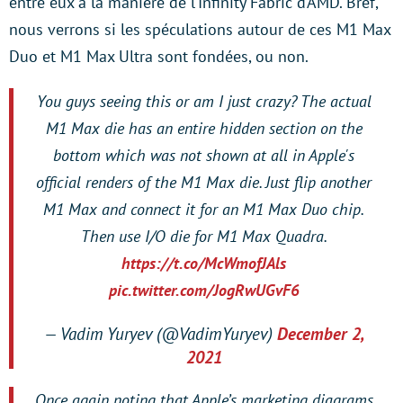
entre eux à la manière de l’Infinity Fabric d’AMD. Bref,
nous verrons si les spéculations autour de ces M1 Max
Duo et M1 Max Ultra sont fondées, ou non.
You guys seeing this or am I just crazy? The actual
M1 Max die has an entire hidden section on the
bottom which was not shown at all in Apple's
official renders of the M1 Max die. Just flip another
M1 Max and connect it for an M1 Max Duo chip.
Then use I/O die for M1 Max Quadra.
https://t.co/McWmofJAls
pic.twitter.com/JogRwUGvF6
— Vadim Yuryev (@VadimYuryev)
December 2,
2021
Once again noting that Apple’s marketing diagrams