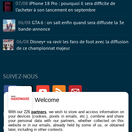
07/08
iPhone 18 Pro : pourquoi il sera difficile de
l’acheter à son lancement en septembre
06/08
GTA 6 : on sait enfin quand sera diffusée la 3e
bande-annonce
06/08
Disney+ va ravir les fans de foot avec la diffusion
de ce championnat majeur
SUIVEZ-NOUS
Facebook
Twitter
Youtube
RSS
Newsletter
Welcome
With our 226
partners
, we wish to store and access information on
ENTREPRISE
À PROPOS
your devices (cookies, pixels in emails, etc.), combine and share
your personal data with our partners, whether collected on this
website or in our emails, already held by some of us, or obtained
Confidentialité et Cookies
Contact
later, including in other contexts.