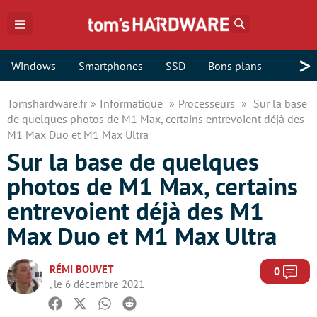
Rechercher
>
Windows
Smartphones
SSD
Bons plans
Tomshardware.fr
Informatique
Processeurs
Sur la base
de quelques photos de M1 Max, certains entrevoient déjà des
M1 Max Duo et M1 Max Ultra
Sur la base de quelques
photos de M1 Max, certains
entrevoient déjà des M1
Max Duo et M1 Max Ultra
RÉMI BOUVET
Com
0
, le 6 décembre 2021
Facebook
Twitter
Whatsapp
Reddit