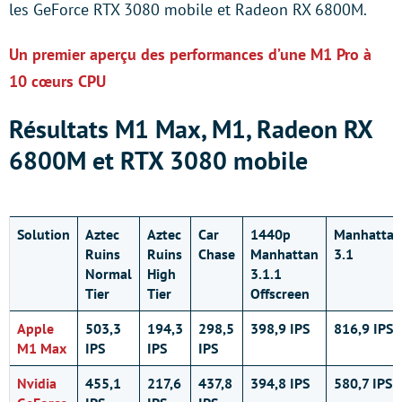
les GeForce RTX 3080 mobile et Radeon RX 6800M.
Un premier aperçu des performances d’une M1 Pro à
10 cœurs CPU
Résultats M1 Max, M1, Radeon RX
6800M et RTX 3080 mobile
Solution
Aztec
Aztec
Car
1440p
Manhattan
Ruins
Ruins
Chase
Manhattan
3.1
Normal
High
3.1.1
Tier
Tier
Offscreen
Apple
503,3
194,3
298,5
398,9 IPS
816,9 IPS
M1 Max
IPS
IPS
IPS
Nvidia
455,1
217,6
437,8
394,8 IPS
580,7 IPS