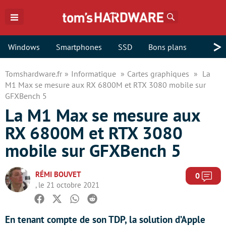
Rechercher
>
Windows
Smartphones
SSD
Bons plans
Tomshardware.fr
Informatique
Cartes graphiques
La
M1 Max se mesure aux RX 6800M et RTX 3080 mobile sur
GFXBench 5
La M1 Max se mesure aux
RX 6800M et RTX 3080
mobile sur GFXBench 5
RÉMI BOUVET
Com
0
, le 21 octobre 2021
Facebook
Twitter
Whatsapp
Reddit
En tenant compte de son TDP, la solution d’Apple