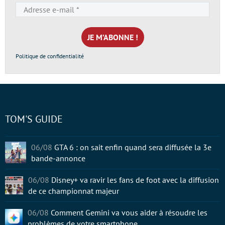
Adresse
e-
mail
*
Politique de confidentialité
TOM'S GUIDE
06/08
GTA 6 : on sait enfin quand sera diffusée la 3e
bande-annonce
06/08
Disney+ va ravir les fans de foot avec la diffusion
de ce championnat majeur
06/08
Comment Gemini va vous aider à résoudre les
problèmes de votre smartphone