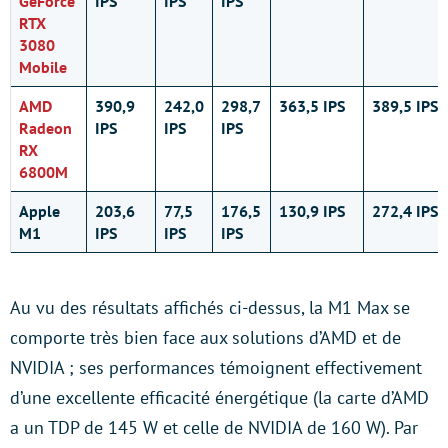
GeForce
IPS
IPS
IPS
RTX
3080
Mobile
AMD
390,9
242,0
298,7
363,5 IPS
389,5 IPS
Radeon
IPS
IPS
IPS
RX
6800M
Apple
203,6
77,5
176,5
130,9 IPS
272,4 IPS
M1
IPS
IPS
IPS
Au vu des résultats affichés ci-dessus, la M1 Max se
comporte très bien face aux solutions d’AMD et de
NVIDIA ; ses performances témoignent effectivement
d’une excellente efficacité énergétique (la carte d’AMD
a un TDP de 145 W et celle de NVIDIA de 160 W). Par