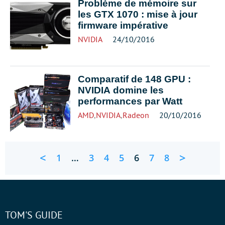
Problème de mémoire sur
les GTX 1070 : mise à jour
firmware impérative
NVIDIA
24/10/2016
Comparatif de 148 GPU :
NVIDIA domine les
performances par Watt
AMD
,
NVIDIA
,
Radeon
20/10/2016
<
>
1
…
3
4
5
6
7
8
TOM'S GUIDE