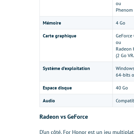
ou
Phenom 
Mémoire
4 Go
Carte graphique
GeForce
ou
Radeon 
(2 Go VR
Système d’exploitation
Windows 
64-bits o
Espace disque
40 Go
Audio
Compatib
Radeon vs GeForce
D’un côté, For Honor est un jeu multipla