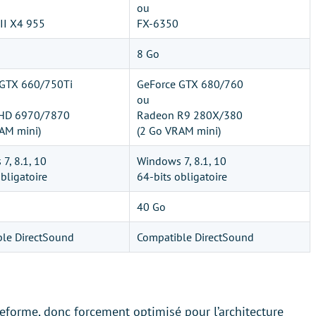
ou
II X4 955
FX-6350
8 Go
 GTX 660/750Ti
GeForce GTX 680/760
ou
HD 6970/7870
Radeon R9 280X/380
AM mini)
(2 Go VRAM mini)
7, 8.1, 10
Windows 7, 8.1, 10
bligatoire
64-bits obligatoire
40 Go
le DirectSound
Compatible DirectSound
teforme, donc forcement optimisé pour l’architecture