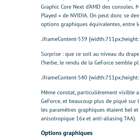
Graphic Core Next d’AMD des consoles. Mai
Played » de NVIDIA. On peut donc se dema
options graphiques équivalentes, entre l
.iframeContent-539 {width:711px;height
Surprise : que ce soit au niveau du drap
l’herbe, le rendu de la GeForce semble plu
.iframeContent-540 {width:711px;height
Même constat, particulièrement visible au
GeForce, et beaucoup plus de piqué sur l
les paramètres graphiques étaient bel et 
anisotropique 16x et anti-aliasing TAA).
Options graphiques