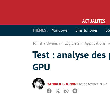
ACTUALITÉS
THÈMES :
Windows
Smartphones
S
Tomshardware.fr
Logiciels
Applications
Test : analyse des
GPU
YANNICK GUERRINI
, le 22 février 2017
Facebook
Twitter
Whatsapp
Reddit