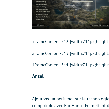
.iframeContent-542 {width:711px;height
.iframeContent-543 {width:711px;height
.iframeContent-544 {width:711px;height
Ansel
Ajoutons un petit mot sur la technologi
compatible avec For Honor. Permettant d