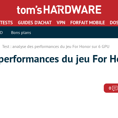
TESTS
GUIDES D’ACHAT
VPN
FORFAIT MOBILE
DOS
SD
Bons plans
Test : analyse des performances du jeu For Honor sur 6 GPU
 performances du jeu For H
0