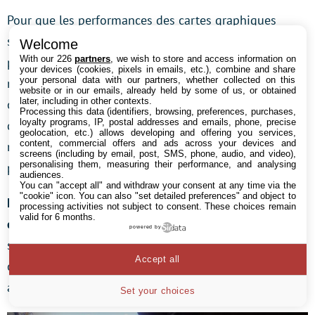
Pour que les performances des cartes graphiques
soient vraiment représentatives de la réalité, nous
Welcome
With our 226
partners
, we wish to store and access information on
prenons soin de les faire chauffer avant de relever nos
your devices (cookies, pixels in emails, etc.), combine and share
your personal data with our partners, whether collected on this
mesures. En effet, la majorité des cartes graphiques
website or in our emails, already held by some of us, or obtained
later, including in other contexts.
ont une fréquence qui se stabilise avec la température
Processing this data (identifiers, browsing, preferences, purchases,
loyalty programs, IP, postal addresses and emails, phone, precise
de leur GPU, et faire des mesures dès les premières
geolocation, etc.) allows developing and offering you services,
content, commercial offers and ads across your devices and
minutes de fonctionnement conduirait à constater des
screens (including by email, post, SMS, phone, audio, and video),
personalising them, measuring their performance, and analysing
performances supérieures à la réalité.
audiences.
You can "accept all" and withdraw your consent at any time via the
"cookie" icon
. You can also "set detailed preferences" and object to
Nous effectuons donc un premier « run » afin de
processing activities not subject to consent. These choices remain
valid for 6 months.
chauffer la carte
, puis nous relevons les mesures de
powered by
ses performances lors de la séquence de test. Pour les
Accept all
options graphiques, nous avons testé le jeu en Full HD
avec les réglages poussés au maximum, puis en QHD.
Set your choices