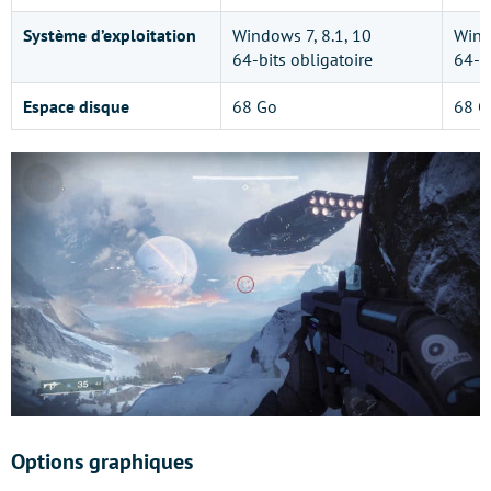
Système d’exploitation
Windows 7, 8.1, 10
Wind
64-bits obligatoire
64-bi
Espace disque
68 Go
68 G
Options graphiques