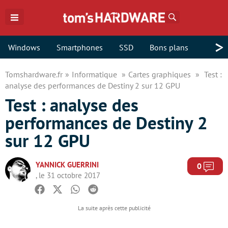
Rechercher
>
Windows
Smartphones
SSD
Bons plans
Tomshardware.fr
Informatique
Cartes graphiques
Test :
analyse des performances de Destiny 2 sur 12 GPU
Test : analyse des
performances de Destiny 2
sur 12 GPU
YANNICK GUERRINI
Com
0
, le 31 octobre 2017
Facebook
Twitter
Whatsapp
Reddit