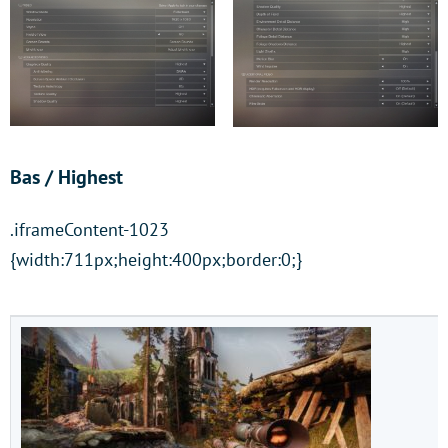
Bas / Highest
.iframeContent-1023
{width:711px;height:400px;border:0;}