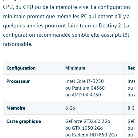
CPU, du GPU ou de la mémoire vive. La configuration
minimale promet que même les PC qui datent d’il y a
quelques années pourront faire tourner Destiny 2. La
configuration recommandée semble elle aussi plutôt
raisonnable.
Configuration
Minimum
Rec
Processeur
Intel Core i3-3250
Inte
ou Pentium G4560
ou C
ou AMD FX-4350
ou A
Mémoire
6 Go
8 Go
Carte graphique
GeForce GTX660 2Go
GeFo
ou GTX 1050 2Go
ou G
ou Radeon HD7850 2Go
ou R