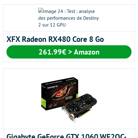
XFX Radeon RX480 Core 8 Go
261.99€ > Amazon
Gigabyte GeForce GTX 1060 WF2OC-