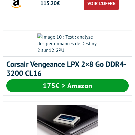
115.20€
VOIR L’OFFRE
Corsair Vengeance LPX 2×8 Go DDR4-
3200 CL16
175€ > Amazon