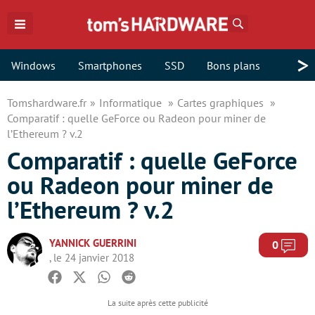
Rechercher
>
Windows
Smartphones
SSD
Bons plans
Tomshardware.fr
Informatique
Cartes graphiques
Comparatif : quelle GeForce ou Radeon pour miner de
l’Ethereum ? v.2
Comparatif : quelle GeForce
ou Radeon pour miner de
l’Ethereum ? v.2
YANNICK GUERRINI
Com
0
, le 24 janvier 2018
Facebook
Twitter
Whatsapp
Reddit