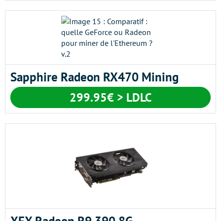
Sapphire Radeon RX470 Mining
299.95€ > LDLC
XFX Radeon R9 390 8G