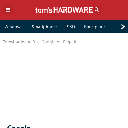
Rechercher
>
Windows
Smartphones
SSD
Bons plans
Tomshardware.fr
Google
Page 8