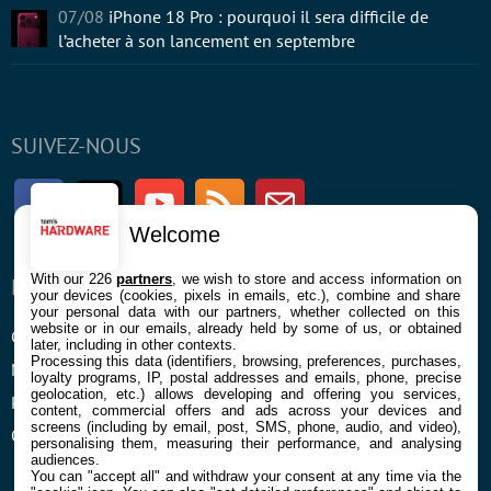
07/08
iPhone 18 Pro : pourquoi il sera difficile de
l’acheter à son lancement en septembre
SUIVEZ-NOUS
Facebook
Twitter
Youtube
RSS
Newsletter
Welcome
With our 226
partners
, we wish to store and access information on
ENTREPRISE
À PROPOS
your devices (cookies, pixels in emails, etc.), combine and share
your personal data with our partners, whether collected on this
website or in our emails, already held by some of us, or obtained
Confidentialité et Cookies
Contact
later, including in other contexts.
Processing this data (identifiers, browsing, preferences, purchases,
Mentions légales et CGU
loyalty programs, IP, postal addresses and emails, phone, precise
geolocation, etc.) allows developing and offering you services,
Préférences Cookies
content, commercial offers and ads across your devices and
screens (including by email, post, SMS, phone, audio, and video),
Qui sommes nous
personalising them, measuring their performance, and analysing
audiences.
You can "accept all" and withdraw your consent at any time via the