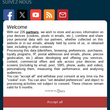
SUIVEZ-NOUS
Facebook
Twitter
Youtube
RSS
Newsletter
Welcome
With our 226
partners
, we wish to store and access information on
ENTREPRISE
À PROPOS
your devices (cookies, pixels in emails, etc.), combine and share
your personal data with our partners, whether collected on this
website or in our emails, already held by some of us, or obtained
Confidentialité et Cookies
Contact
later, including in other contexts.
Processing this data (identifiers, browsing, preferences, purchases,
Mentions légales et CGU
loyalty programs, IP, postal addresses and emails, phone, precise
geolocation, etc.) allows developing and offering you services,
Préférences Cookies
content, commercial offers and ads across your devices and
screens (including by email, post, SMS, phone, audio, and video),
Qui sommes nous
personalising them, measuring their performance, and analysing
audiences.
You can "accept all" and withdraw your consent at any time via the
"cookie" icon
. You can also "set detailed preferences" and object to
processing activities not subject to consent. These choices remain
valid for 6 months.
powered by
© 2026 Galaxie Media Tous droits réservés
Accept all