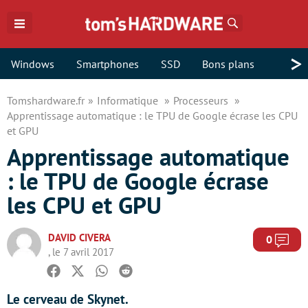
Rechercher
>
Windows
Smartphones
SSD
Bons plans
Tomshardware.fr
Informatique
Processeurs
Apprentissage automatique : le TPU de Google écrase les CPU
et GPU
Apprentissage automatique
: le TPU de Google écrase
les CPU et GPU
DAVID CIVERA
Com
0
, le 7 avril 2017
Facebook
Twitter
Whatsapp
Reddit
Le cerveau de Skynet.