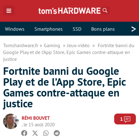
Rechercher
>
Windows
Smartphones
SSD
Bons plans
Tomshardware.fr
Gaming
Jeux-vidéo
Fortnite banni du
Google Play et de l’App Store, Epic Games contre-attaque en
justice
Fortnite banni du Google
Play et de l’App Store, Epic
Games contre-attaque en
justice
RÉMI BOUVET
Com
1
, le 15 août 2020
Facebook
Twitter
Whatsapp
Reddit