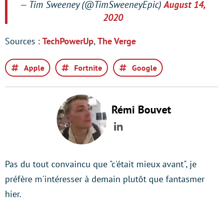
— Tim Sweeney (@TimSweeneyEpic)
August 14,
2020
Sources :
TechPowerUp
,
The Verge
Apple
Fortnite
Google
Rémi Bouvet
LinkedIn
Pas du tout convaincu que "c'était mieux avant", je
préfère m'intéresser à demain plutôt que fantasmer
hier.