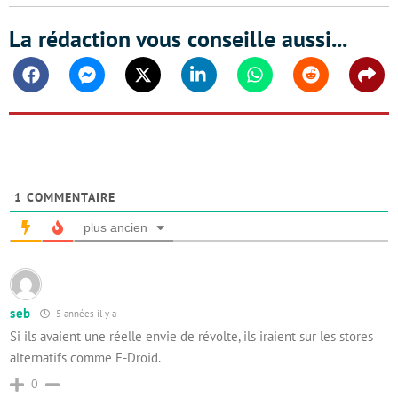
La rédaction vous conseille aussi...
Facebook
Messenger
Twitter
Linkedin
Whatsapp
Reddit
Shar
1
COMMENTAIRE
plus ancien
seb
5 années il y a
Si ils avaient une réelle envie de révolte, ils iraient sur les stores
alternatifs comme F-Droid.
0