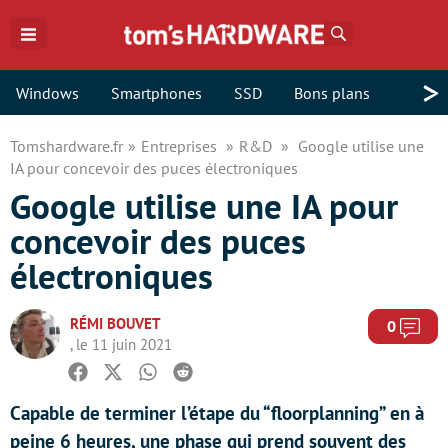
Rechercher
>
Windows
Smartphones
SSD
Bons plans
Tomshardware.fr
Entreprises
R&D
Google utilise une
IA pour concevoir des puces électroniques
Google utilise une IA pour
concevoir des puces
électroniques
RÉMI BOUVET
Com
0
, le 11 juin 2021
Facebook
Twitter
Whatsapp
Reddit
Capable de terminer l’étape du “floorplanning” en à
peine 6 heures, une phase qui prend souvent des