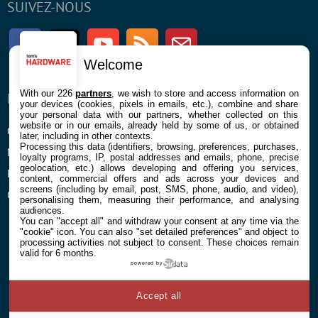
SUIVEZ-NOUS
Facebook
Twitter
Youtube
RSS
Newsletter
Welcome
With our 226
partners
, we wish to store and access information on
ENTREPRISE
À PROPOS
your devices (cookies, pixels in emails, etc.), combine and share
your personal data with our partners, whether collected on this
website or in our emails, already held by some of us, or obtained
Confidentialité et Cookies
Contact
later, including in other contexts.
Processing this data (identifiers, browsing, preferences, purchases,
Mentions légales et CGU
loyalty programs, IP, postal addresses and emails, phone, precise
geolocation, etc.) allows developing and offering you services,
Préférences Cookies
content, commercial offers and ads across your devices and
screens (including by email, post, SMS, phone, audio, and video),
Qui sommes nous
personalising them, measuring their performance, and analysing
audiences.
You can "accept all" and withdraw your consent at any time via the
"cookie" icon
. You can also "set detailed preferences" and object to
processing activities not subject to consent. These choices remain
valid for 6 months.
powered by
© 2026 Galaxie Media Tous droits réservés
Accept all