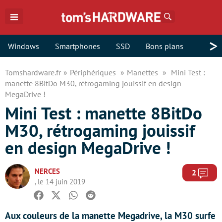
Rechercher
>
Windows
Smartphones
SSD
Bons plans
Tomshardware.fr
Périphériques
Manettes
Mini Test :
manette 8BitDo M30, rétrogaming jouissif en design
MegaDrive !
Mini Test : manette 8BitDo
M30, rétrogaming jouissif
en design MegaDrive !
NERCES
Com
2
, le 14 juin 2019
Facebook
Twitter
Whatsapp
Reddit
Aux couleurs de la manette Megadrive, la M30 surfe