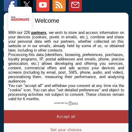
Facebook
Twitter
Youtube
RSS
Newsletter
Welcome
ENTREPRISE
À PROPOS
With our 226
partners
, we wish to store and access information on
your devices (cookies, pixels in emails, etc.), combine and share
Confidentialité et Cookies
Contact
your personal data with our partners, whether collected on this
website or in our emails, already held by some of us, or obtained
Mentions légales et CGU
later, including in other contexts.
Processing this data (identifiers, browsing, preferences, purchases,
Préférences Cookies
loyalty programs, IP, postal addresses and emails, phone, precise
geolocation, etc.) allows developing and offering you services,
Qui sommes nous
content, commercial offers and ads across your devices and
screens (including by email, post, SMS, phone, audio, and video),
personalising them, measuring their performance, and analysing
audiences.
You can "accept all" and withdraw your consent at any time via the
"cookie" icon
. You can also "set detailed preferences" and object to
processing activities not subject to consent. These choices remain
valid for 6 months.
powered by
© 2026 Galaxie Media Tous droits réservés
Accept all
Set your choices