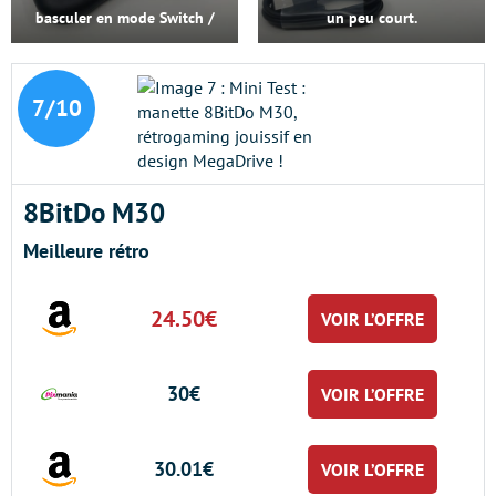
basculer en mode Switch /
un peu court.
DirectInput / XInput / MacOS.
7/10
8BitDo M30
Meilleure rétro
24.50€
VOIR L’OFFRE
30€
VOIR L’OFFRE
30.01€
VOIR L’OFFRE