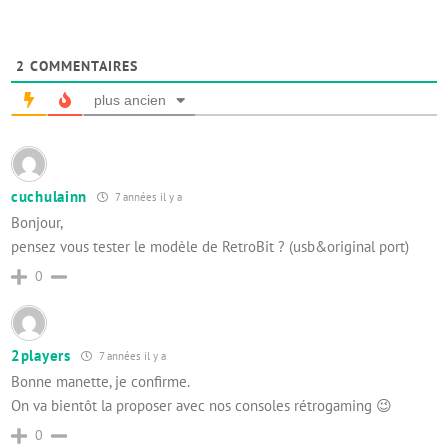
2
COMMENTAIRES
plus ancien
cuchulainn
7 années il y a
Bonjour,
pensez vous tester le modèle de RetroBit ? (usb&original port)
0
2players
7 années il y a
Bonne manette, je confirme.
On va bientôt la proposer avec nos consoles rétrogaming 😉
0