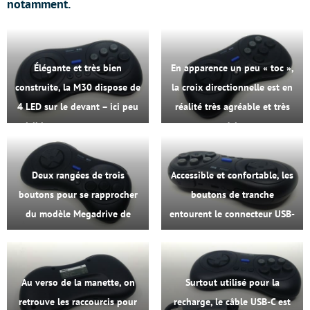
notamment.
Élégante et très bien
En apparence un peu « toc »,
construite, la M30 dispose de
la croix directionnelle est en
4 LED sur le devant – ici peu
réalité très agréable et très
visibles – pour transmettre
précise.
les informations essentielles.
Deux rangées de trois
Accessible et confortable, les
boutons pour se rapprocher
boutons de tranche
du modèle Megadrive de
entourent le connecteur USB-
seconde génération (1993)
C et le bouton dédié à
et trois boutons sous le Start
l’appairage.
afin d’offrir quelques options
Au verso de la manette, on
Surtout utilisé pour la
(hotkey, select…).
retrouve les raccourcis pour
recharge, le câble USB-C est