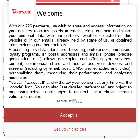
Welcome
With our 226
partners
, we wish to store and access information on
your devices (cookies, pixels in emails, etc.), combine and share
your personal data with our partners, whether collected on this
website or in our emails, already held by some of us, or obtained
later, including in other contexts.
Processing this data (identifiers, browsing, preferences, purchases,
loyalty programs, IP, postal addresses and emails, phone, precise
Benchmarks : calculs
geolocation, etc.) allows developing and offering you services,
content, commercial offers and ads across your devices and
screens (including by email, post, SMS, phone, audio, and video),
personalising them, measuring their performance, and analysing
Si les tâches de rendu reposent typiquement sur la
audiences.
You can "accept all" and withdraw your consent at any time via the
puissance du GPU, favorisant les CPU avec de hautes
"cookie" icon
. You can also "set detailed preferences" and object to
processing activities not subject to consent. These choices remain
fréquences de fonctionnement, les tâches de calculs
valid for 6 months.
powered by
conviennent bien mieux aux Threadripper. Le nouveau
2950X est définitivement un cran au dessus des
Accept all
Threadripper d’ancienne génération, tandis que le
Set your choices
Threadripper 2990WX ne voit finalement pas ses