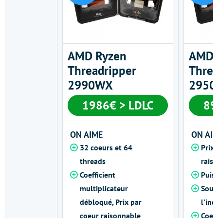
AMD Ryzen
AMD 
Threadripper
Threa
2990WX
2950
1986€ > LDLC
89
ON AIME
ON AI
32 coeurs et 64
Prix 
threads
rais
Coefficient
Puis
multiplicateur
Soud
débloqué, Prix par
l'in
coeur raisonnable
Coeff