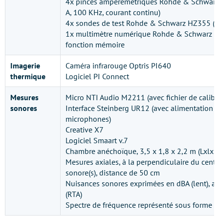
4x pinces ampèremétriques Rohde & Schwarz
A, 100 KHz, courant continu)
4x sondes de test Rohde & Schwarz HZ355 (1
1x multimètre numérique Rohde & Schwarz 
fonction mémoire
Imagerie
Caméra infrarouge Optris PI640
thermique
Logiciel PI Connect
Mesures
Micro NTI Audio M2211 (avec fichier de calibr
sonores
Interface Steinberg UR12 (avec alimentation 
microphones)
Creative X7
Logiciel Smaart v.7
Chambre anéchoïque, 3,5 x 1,8 x 2,2 m (LxlxH
Mesures axiales, à la perpendiculaire du centre
sonore(s), distance de 50 cm
Nuisances sonores exprimées en dBA (lent), a
(RTA)
Spectre de fréquence représenté sous forme 