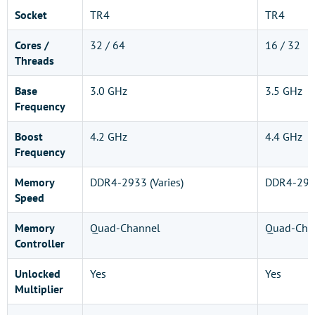
Socket
TR4
TR4
Cores /
32 / 64
16 / 32
Threads
Base
3.0 GHz
3.5 GHz
Frequency
Boost
4.2 GHz
4.4 GHz
Frequency
Memory
DDR4-2933 (Varies)
DDR4-2933
Speed
Memory
Quad-Channel
Quad-Cha
Controller
Unlocked
Yes
Yes
Multiplier