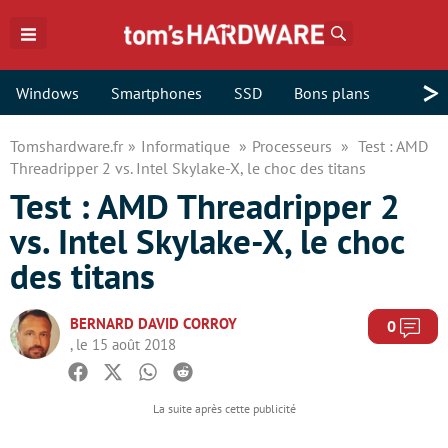
Rechercher
>
Windows
Smartphones
SSD
Bons plans
Tomshardware.fr
Informatique
Processeurs
Test : AMD
Threadripper 2 vs. Intel Skylake-X, le choc des titans
Test : AMD Threadripper 2
vs. Intel Skylake-X, le choc
des titans
BERNARD DAVID CORROY
Com
0
, le 15 août 2018
Facebook
Twitter
Whatsapp
Reddit