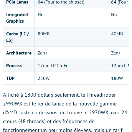
PCIe Lanes
64 (Four to the chipset)
64 (Four t
Integrated
No
No
Graphics
Cache (L2 /
80MB
40MB
L3)
Architecture
Zen+
Zen+
Process
12nm LP GloFo
12nm LP 
TDP
250W
180W
Affiché à 1800 dollars seulement, le Threadripper
2990WX est le fer de lance de la nouvelle gamme
d’AMD. Juste en dessous, on trouve le 2970WX avec 24
cœurs (48 threads) et des fréquences de
fonctionnement un peu moins élevées, mais un tarif