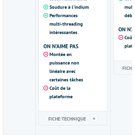
Soudure à l'indium
mult
Performances
débl
multi-threading
ON N’A
intéressantes
Coût 
ON N’AIME PAS
plat
Montée en
puissance non
FICH
linéaire avec
certaines tâches
Coût de la
plateforme
+
FICHE TECHNIQUE