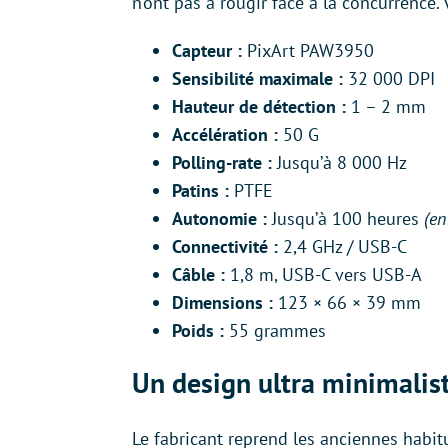
n’ont pas à rougir face à la concurrence.
Capteur :
PixArt PAW3950
Sensibilité maximale :
32 000 DPI
Hauteur de détection :
1 – 2 mm
Accélération :
50 G
Polling-rate :
Jusqu’à 8 000 Hz
Patins :
PTFE
Autonomie :
Jusqu’à 100 heures
(en
Connectivité :
2,4 GHz / USB-C
Câble :
1,8 m, USB-C vers USB-A
Dimensions :
123 × 66 × 39 mm
Poids :
55 grammes
Un design ultra minimalis
Le fabricant reprend les anciennes habit