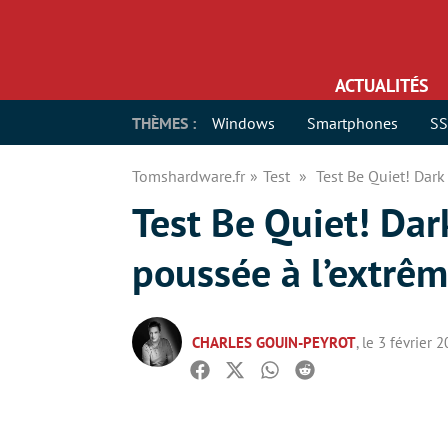
ACTUALITÉS
THÈMES :
Windows
Smartphones
S
Tomshardware.fr
Test
Test Be Quiet! Dark
Test Be Quiet! Dar
poussée à l’extrêm
CHARLES GOUIN-PEYROT
, le 3 février 
Facebook
Twitter
Whatsapp
Reddit