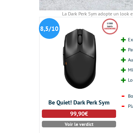
La Dark Perk Sym adopte un look 
8,5/10
Ex
Pa
Au
Mi
Lo
Bo
Be Quiet! Dark Perk Sym
Pl
99,90€
Voir le verdict