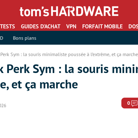
TESTS
GUIDES D’ACHAT
VPN
FORFAIT MOBILE
DOS
SD
Bons plans
 Perk Sym : la souris minimaliste poussée à l’extrême, et ça marche
k Perk Sym : la souris mini
e, et ça marche
0
2026