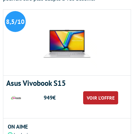
8,5/10
Asus Vivobook S15
949€
VOIR L’OFFRE
ON AIME