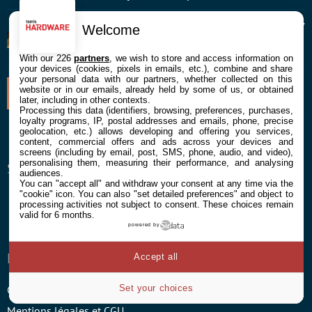
05/08
Bon plan aspirateur robot : le Roborock Qrevo Curv
Welcome
2 Pro et sa station multifonction profite de 400 € de
remise sur Amazon !
With our 226
partners
, we wish to store and access information on
your devices (cookies, pixels in emails, etc.), combine and share
your personal data with our partners, whether collected on this
05/08
Panne Claude : le chatbot subit de grosses
website or in our emails, already held by some of us, or obtained
perturbations
later, including in other contexts.
Processing this data (identifiers, browsing, preferences, purchases,
loyalty programs, IP, postal addresses and emails, phone, precise
geolocation, etc.) allows developing and offering you services,
content, commercial offers and ads across your devices and
screens (including by email, post, SMS, phone, audio, and video),
personalising them, measuring their performance, and analysing
SUIVEZ-NOUS
audiences.
You can "accept all" and withdraw your consent at any time via the
"cookie" icon
. You can also "set detailed preferences" and object to
Facebook
Twitter
Youtube
RSS
Newsletter
processing activities not subject to consent. These choices remain
valid for 6 months.
powered by
ENTREPRISE
À PROPOS
Accept all
Set your choices
Confidentialité et Cookies
Contact
Mentions légales et CGU