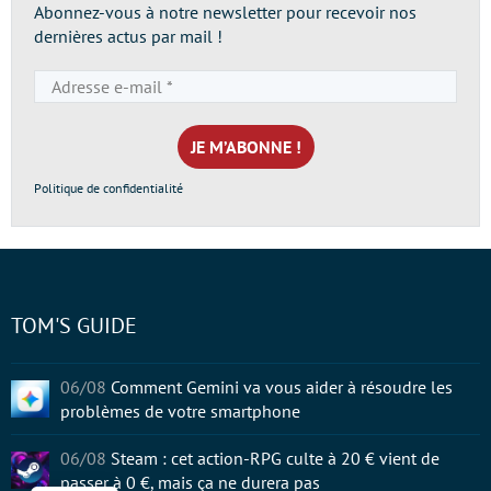
Abonnez-vous à notre newsletter pour recevoir nos
dernières actus par mail !
Adresse
e-
mail
*
Politique de confidentialité
TOM'S GUIDE
06/08
Comment Gemini va vous aider à résoudre les
problèmes de votre smartphone
06/08
Steam : cet action-RPG culte à 20 € vient de
passer à 0 €, mais ça ne durera pas