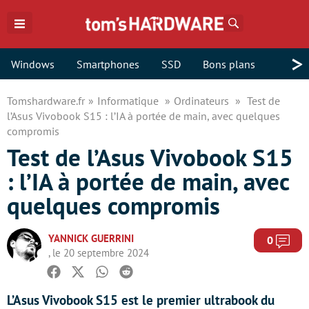
Rechercher
>
Windows
Smartphones
SSD
Bons plans
Tomshardware.fr
Informatique
Ordinateurs
Test de
l’Asus Vivobook S15 : l’IA à portée de main, avec quelques
compromis
Test de l’Asus Vivobook S15
: l’IA à portée de main, avec
quelques compromis
YANNICK GUERRINI
Com
0
, le 20 septembre 2024
Facebook
Twitter
Whatsapp
Reddit
L’Asus Vivobook S15 est le premier ultrabook du