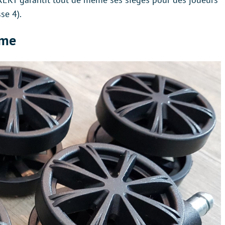
se 4).
mme