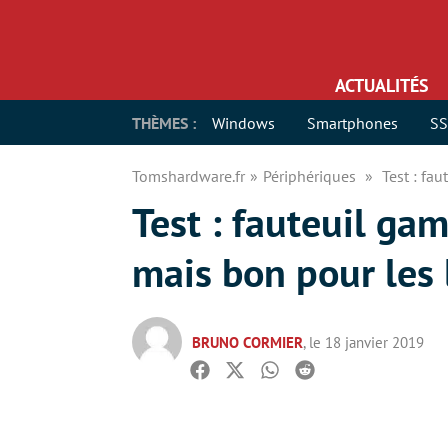
ACTUALITÉS
THÈMES :
Windows
Smartphones
S
Tomshardware.fr
Périphériques
Test : fa
Test : fauteuil g
mais bon pour les
BRUNO CORMIER
, le 18 janvier 2019
Facebook
Twitter
Whatsapp
Reddit