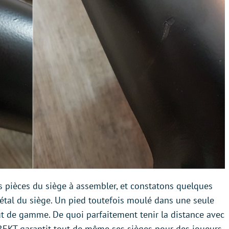
s pièces du siège à assembler, et constatons quelques
tal du siège. Un pied toutefois moulé dans une seule
ut de gamme. De quoi parfaitement tenir la distance avec
 REKT garantit tout de même ses sièges pour des joueurs