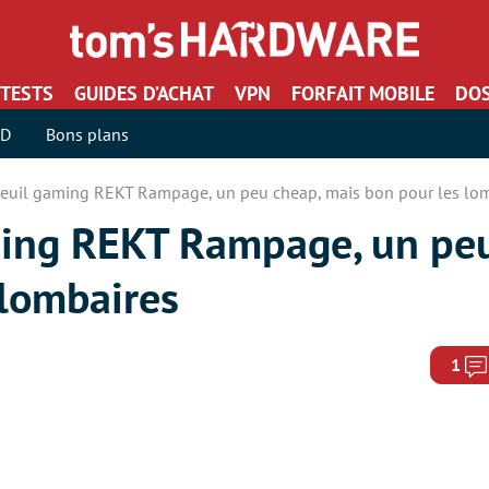
TESTS
GUIDES D’ACHAT
VPN
FORFAIT MOBILE
DOS
SD
Bons plans
uteuil gaming REKT Rampage, un peu cheap, mais bon pour les lo
aming REKT Rampage, un pe
 lombaires
1